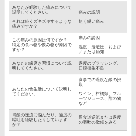
あなたが経験した痛みについて
説明してください。
痛みの説明：
それは鈍くズキズキするような
短く鋭い痛み
痛みですか？
痛みの誘因：
この痛みの原因は何ですか？
特定の食べ物や飲み物が原因で
温度、浸透圧、および
すか？
／または触知
あなたの歯磨き習慣について説
過度のブラッシング、
明してください。
口腔衛生不良
食事での過度な酸の摂
取：
あなたの食生活について説明し
ワイン、柑橘類、フル
てください。
ーツジュース、酢の物
など
胃酸の逆流に悩んだり、過度の
胃食道逆流または過度
嘔吐を経験したりしています
の嘔吐の徴候をみる
か？