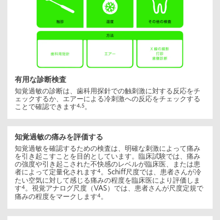
有用な診断検査
知覚過敏の診断は、歯科用探針での触刺激に対する反応をチ
ェックするか、エアーによる冷刺激への反応をチェックする
ことで確認できます
。
4,5
知覚過敏の痛みを評価する
知覚過敏を確認するための検査は、明確な刺激によって痛み
を引き起こすことを目的としています。臨床試験では、痛み
の強度や引き起こされた不快感のレベルが臨床医、または患
者によって定量化されます
。Schiff尺度では、患者さんが冷
4
たい空気に対して感じる痛みの程度を臨床医により評価しま
す
。視覚アナログ尺度（VAS）では、患者さんが尺度定規で
4
痛みの程度をマークします
。
4