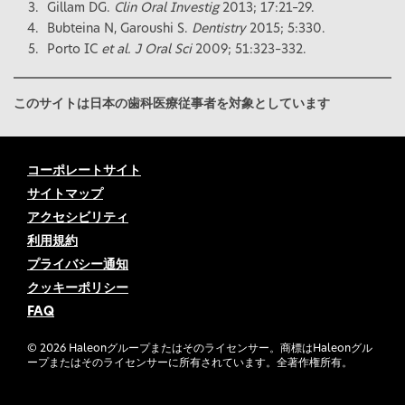
Gillam DG.
Clin Oral Investig
2013; 17:21–29.
Bubteina N, Garoushi S.
Dentistry
2015; 5:330.
Porto IC
et al. J Oral Sci
2009; 51:323–332.
このサイトは日本の歯科医療従事者を対象としています
コーポレートサイト
サイトマップ
アクセシビリティ
利用規約
プライバシー通知
クッキーポリシー
FAQ
©
2026
Haleonグループまたはそのライセンサー。商標はHaleonグル
ープまたはそのライセンサーに所有されています。全著作権所有。