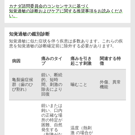
カナダ諮問委員会のコンセンサスに基づく
知覚過敏の診断およびケアに関する推奨事項をお読みくださ
い。
知覚過敏の鑑別診断
知覚過敏に似た症状を伴う疾患は多数あります。これらの疾
患を知覚過敏の診断確定前に除外する必要があります
。
3
痛みのタイ
痛みを引き
関連する特
病因
プ
起こす刺激
徴
鋭い、断続
亀裂歯症候
的、短時
外傷、異常
群（歯のひ
間、刺激の
噛むこと
機能
び割れ）
除去により
回復
鋭いまたは
鈍い、口内
の正確な場
所の特定が
困難、自然
温度（熱刺
発生する
激 の場合が
（刺激がな