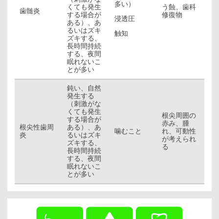
多い）
くても発生
う蝕、歯科
歯髄炎
する場合が
修復物
浸透圧
ある）、あ
るいはズキ
触知
ズキする、
長時間持続
する、夜間
眠れないこ
とが多い
鈍い、自然
発生する
（刺激がな
くても発生
根尖周囲の
する場合が
赤み、腫
根尖性歯周
ある）、あ
噛むこと
れ、可動性
炎
るいはズキ
が考えられ
ズキする、
る
長時間持続
する、夜間
眠れないこ
とが多い