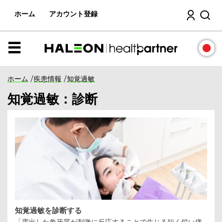
本
検索
文
ホーム
アカウント登録
へ
ス
キ
ッ
メ
プ
ニ
ュ
ー
ホーム
/
疾患情報
/
知覚過敏
知覚過敏：診断
知覚過敏を診断する