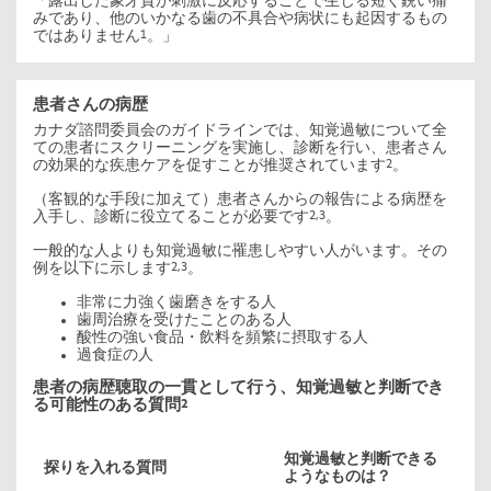
「露出した象牙質が刺激に反応することで生じる短く鋭い痛
みであり、他のいかなる歯の不具合や病状にも起因するもの
ではありません
。」
1
患者さんの病歴
カナダ諮問委員会のガイドラインでは、知覚過敏について全
ての患者にスクリーニングを実施し、診断を行い、患者さん
の効果的な疾患ケアを促すことが推奨されています
。
2
（客観的な手段に加えて）患者さんからの報告による病歴を
入手し、診断に役立てることが必要です
。
2,3
一般的な人よりも知覚過敏に罹患しやすい人がいます。その
例を以下に示します
。
2,3
非常に力強く歯磨きをする人
歯周治療を受けたことのある人
酸性の強い食品・飲料を頻繁に摂取する人
過食症の人
患者の病歴聴取の一貫として行う、知覚過敏と判断でき
る可能性のある質問
2
知覚過敏と判断できる
探りを入れる質問
ようなものは？