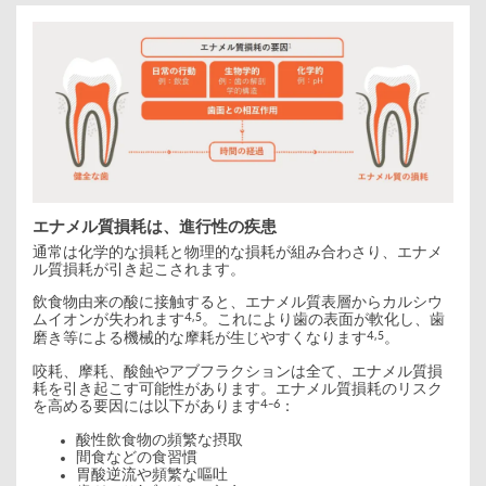
エナメル質損耗は、進行性の疾患
通常は化学的な損耗と物理的な損耗が組み合わさり、エナメ
ル質損耗が引き起こされます。
飲食物由来の酸に接触すると、エナメル質表層からカルシウ
ムイオンが失われます
。これにより歯の表面が軟化し、歯
4,5
磨き等による機械的な摩耗が生じやすくなります
。
4,5
咬耗、摩耗、酸蝕やアブフラクションは全て、エナメル質損
耗を引き起こす可能性があります。エナメル質損耗のリスク
を高める要因には以下があります
：
4–6
酸性飲食物の頻繁な摂取
間食などの食習慣
胃酸逆流や頻繁な嘔吐