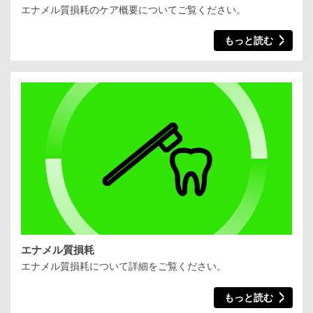
エナメル質損耗のケア概要についてご覧ください。
もっと読む
エナメル質損耗
エナメル質損耗について詳細をご覧ください。
もっと読む