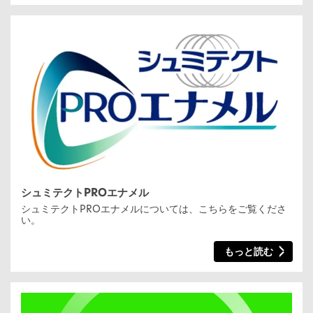
シュミテクトPROエナメル
シュミテクトPROエナメルについては、こちらをご覧くださ
い。
もっと読む