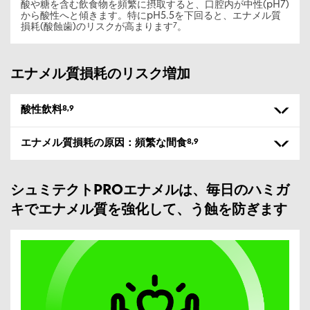
酸や糖を含む飲食物を頻繁に摂取すると、口腔内が中性(pH7)
から酸性へと傾きます。特にpH5.5を下回ると、エナメル質
損耗(酸蝕歯)のリスクが高まります
。
7
エナメル質損耗のリスク増加
酸性飲料
8,9
エナメル質損耗の原因：頻繁な間食
8,9
シュミテクトPROエナメルは、毎日のハミガ
キでエナメル質を強化して、う蝕を防ぎます