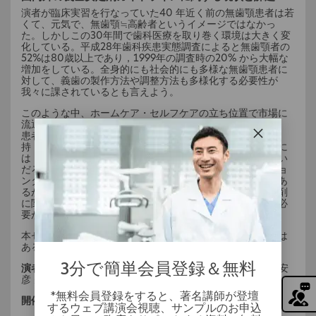
演者が臨床実習を行なっていた40 年近く前の無歯顎患者は若
くて、元気で、無歯顎≒高齢者というイメージではなかっ
た。しかしこの30年間で歯科医療を取り巻く環境は大きく変
化している。平成28年歯科疾患実態調査によると無歯顎者の
52%は80歳以上であり，1999年の調査時の20% から大幅な
増加をしている。全身的にも社会的にも多様な無歯顎患者に
対して、義歯の製作方法や調整方法も多様化する必要性が
我々に課されているとも言えよう。
このような中、ホームケア・セルフケアの立ち位置で市場に
流通している義歯安定剤も選択肢の一つではないだろうか。
患者が義歯安定剤に求める効果は，痛みの軽減や義歯の維
持・安定・安心感などと報告されている。一方，歯科医師に
は「負のイメージ」や「嫌悪感」がつき纏っているのはない
だろうか。本邦で主に販売されている義歯安定剤はクッショ
ンタイプ，クリームタイプおよびパウダータイプの３種であ
るが、歯科医師がそれらと向き合っていくには、義歯安定剤
に関する効果がどこまで明らかで、何が課題なのかを知る必
要がある。
本セミナーではそれらの点を整理し，臨床に還元できる点は
あるのか？を皆さんと考えてみたい。
3分で簡単会員登録＆無料
演者 :
日本大学松戸歯学部有床義歯補綴学講座教授 河相 安
彦 先生
*無料会員登録をすると、著名講師が登壇
開催日 :
2022年8月26日（金）
するウェブ講演会視聴、サンプルのお申込