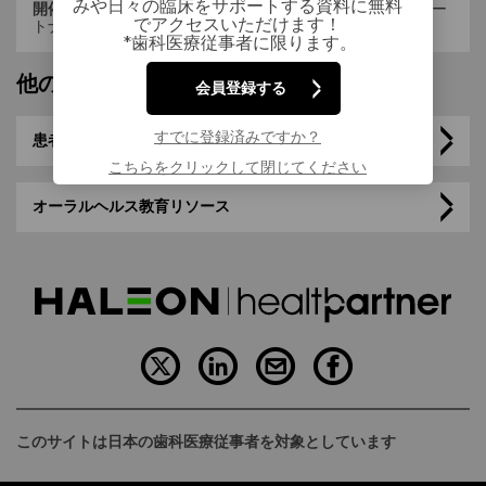
みや日々の臨床をサポートする資料に無料
開催時間 :
19:30～20:15 (20:20～20:30 Haleonヘルスパー
でアクセスいただけます！
トナーからのお知らせ)
*歯科医療従事者に限ります。
他のページを見る
会員登録する
すでに登録済みですか？
患者さん向け資材
こちらをクリックして閉じてください
オーラルヘルス教育リソース
このサイトは日本の歯科医療従事者を対象としています