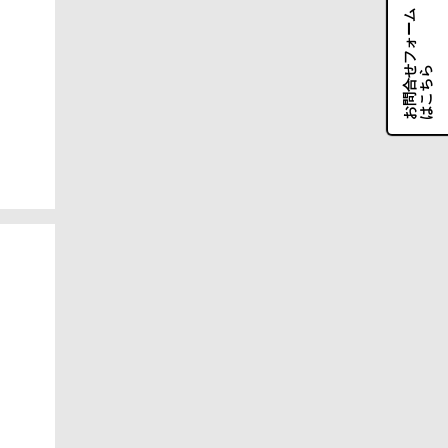
お
問
合
フ
ォ
ー
ム
は
こ
ち
せ
ら