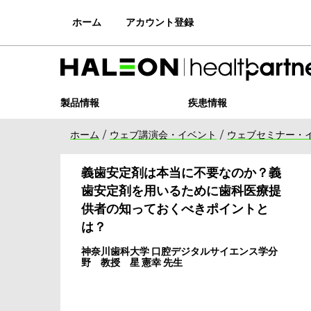
本
文
ホーム
アカウント登録
へ
ス
キ
ッ
プ
製品情報
疾患情報
ホーム
/
ウェブ講演会・イベント
/
ウェブセミナー・
義歯安定剤は本当に不要なのか？義
歯安定剤を用いるために歯科医療提
供者の知っておくべきポイントと
は？
神奈川歯科大学 口腔デジタルサイエンス学分
野 教授 星 憲幸 先生