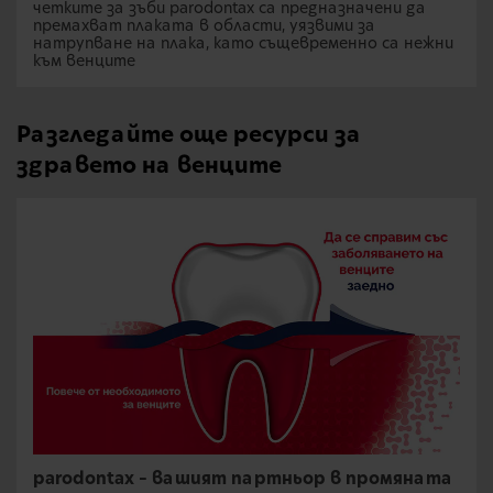
четките за зъби parodontax са предназначени да
премахват плаката в области, уязвими за
натрупване на плака, като същевременно са нежни
към венците
Разгледайте още ресурси за
здравето на венците
parodontax – вашият партньор в промяната