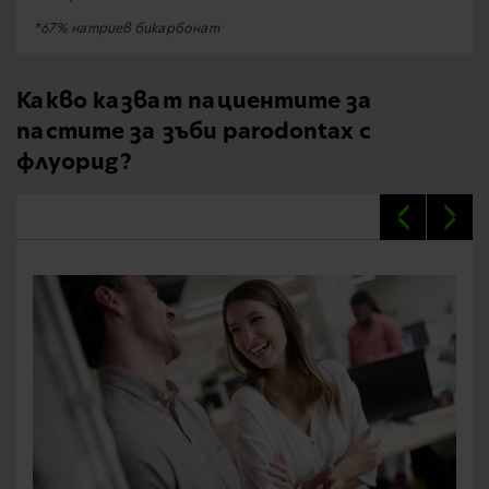
*67% натриев бикарбонат
Какво казват пациентите за
пастите за зъби parodontax с
флуорид?