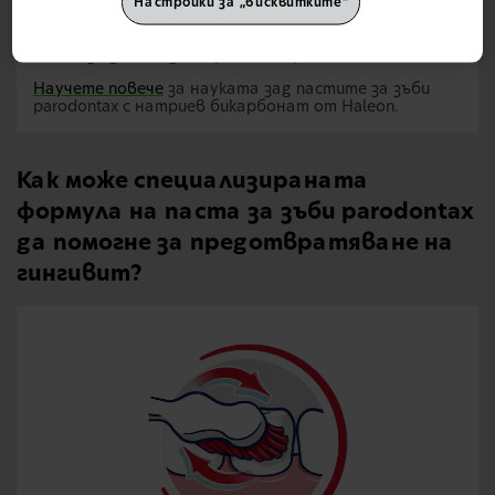
ежедневни съвети за орална хигиена и работят за
Настройки за „бисквитките“
подобряване на постигнатото премахване на
плаката в сравнение с четкането със стандартна
паста за зъби без натриев бикарбонат.
Научете повече
за науката зад пастите за зъби
parodontax с натриев бикарбонат от Haleon.
Как може специализираната
формула на паста за зъби parodontax
да помогне за предотвратяване на
гингивит?