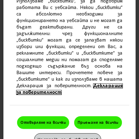
Използваме „бисквитки“, за да подобрим
работата Ви с уебсайта. Някои „бисквитки“
са абсолютно необходими за
функционирането на уебсайта и не могат да
бъдат деактивирани. Други не са
задължителни: чрез функционалните
„бисквитки“ могат да се запазват някои
избори или функции, определени от Вас, а
рекламните „бисквитки“ и „бисквитките“ за
социалните медии ни помагат да споделяме
подходящо съдържание въз основа на
Знаете ли, че специализирана паста за зъби
Вашите интереси. Прочетете повече за
с флуорид може да подобри отстраняването
на плаката?
„бисквитките“ и как ги използваме в нашата
Декларация за поверителност.
Декларация
Ключовата стъпка в лечението и превенцията на
заболяванията на венците е ефективното
за поверителност
ежедневно отстраняване на плаката от зъбите
чрез измиване и междузъбно почистване. Както
знаете, дори при добра орална хигиена и механичен
контрол на плаката, все още има места, където
премахването на плаката може да бъде
предизвикателство.
Отхвърляне на всички
Приемане на всички
Формулите на пасти за зъби parodontax с флуорид
са разработени, за да си партнират с вашите