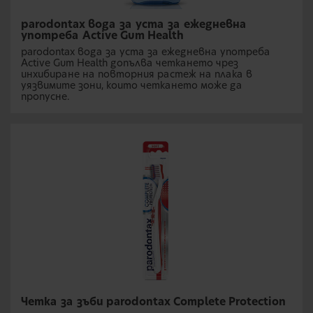
parodontax вода за уста за ежедневна
употреба Active Gum Health
parodontax вода за уста за ежедневна употреба
Active Gum Health допълва четкането чрез
инхибиране на повторния растеж на плака в
уязвимите зони, които четкането може да
пропусне.
Четка за зъби parodontax Complete Protection