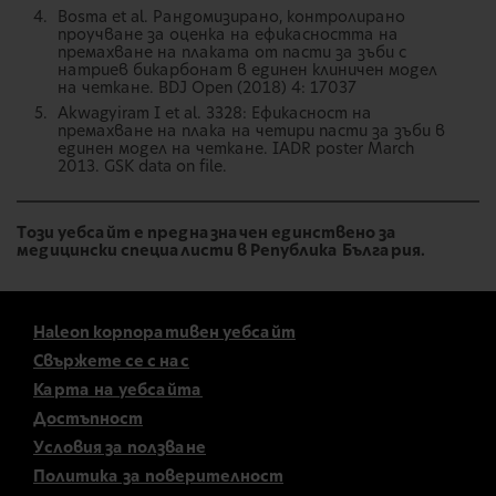
Bosma et al. Рандомизирано, контролирано
проучване за оценка на ефикасността на
премахване на плаката от пасти за зъби с
натриев бикарбонат в единен клиничен модел
на четкане. BDJ Open (2018) 4: 17037
Akwagyiram I et al. 3328: Ефикасност на
премахване на плака на четири пасти за зъби в
единен модел на четкане. IADR poster March
2013. GSK data on file.
Този уебсайт е предназначен единствено за
медицински специалисти в Република България.
Haleon корпоративен уебсайт
Свържете се с нас
Карта на уебсайта
Достъпност
Условия за ползване
Политика за поверителност