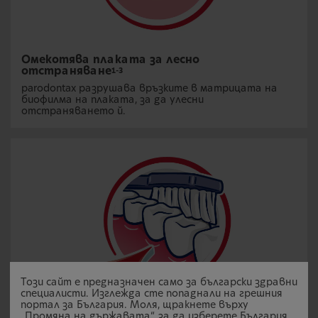
Омекотява плаката за лесно
отстраняване
1-3
parodontax разрушава връзките в матрицата на
биофилма на плаката, за да улесни
отстраняването й.
Този сайт е предназначен само за български здравни
специалисти. Изглежда сте попаднали на грешния
портал за България. Моля, щракнете върху
„Промяна на държавата“, за да изберете България,