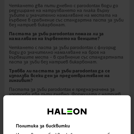
Четкането два пъти дневно с parodontax води до
редуциране на натрупването на плака върху
зъбите и значително намаляване на местата на
кървене в сравнение със стандартна паста за зъби
без натриев бикарбонат.
Пастата за зъби parodontax помага ли за
намаляване на кървенето на венците?
Четкането с паста за зъби parodontax с флуорид
води до значително намаляване на броя на
кървящите места – в сравнение със стандартната
паста за зъби без натриев бикарбонат.
Трябва ли пастата за зъби parodontax да се
използва всеки ден за предотвратяване на
гингивит?
Пастата за зъби parodontax е предназначена за
употреба два пъти дневно. Формулата с натриев
бикарбонат премахва плаката, за да помогне за
предотвратяване на кървенето на венците.
*при миене на зъбите два пъти дневно
Политика за бисквитки
Научете повече