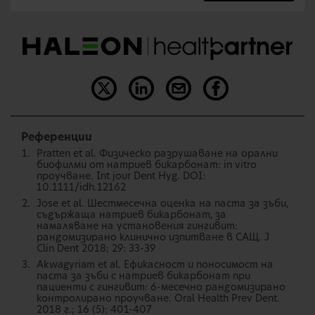
Референции
Pratten et al. Физическо разрушаване на орални
биофилми от натриев бикарбонат: in vitro
проучване. Int jour Dent Hyg. DOI:
10.1111/idh.12162
Jose et al. Шестмесечна оценка на паста за зъби,
съдържаща натриев бикарбонат, за
намаляване на установения гингивит:
рандомизирано клинично изпитване в САЩ. J
Clin Dent 2018; 29: 33-39
Akwagyriam et al. Ефикасност и поносимост на
паста за зъби с натриев бикарбонат при
пациенти с гингивит: 6-месечно рандомизирано
контролирано проучване. Oral Health Prev Dent.
2018 г.; 16 (5): 401-407