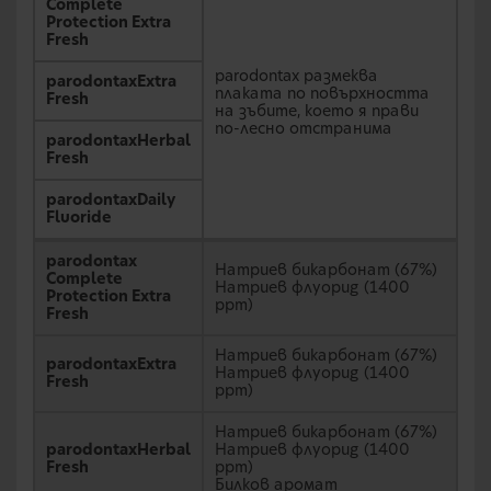
Complete
Protection Extra
Fresh
parodontax размеква
parodontaxExtra
плаката по повърхността
Fresh
на зъбите, което я прави
по-лесно отстранима
parodontaxHerbal
Fresh
parodontaxDaily
Fluoride
parodontax
Натриев бикарбонат (67%)
Complete
Натриев флуорид (1400
Protection Extra
ppm)
Fresh
Натриев бикарбонат (67%)
parodontaxExtra
Натриев флуорид (1400
Fresh
ppm)
Натриев бикарбонат (67%)
parodontaxHerbal
Натриев флуорид (1400
Fresh
ppm)
Билков аромат