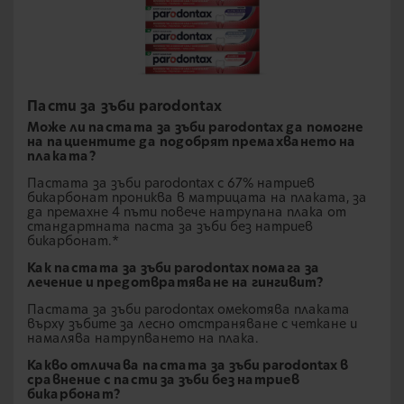
Пасти за зъби parodontax
Може ли пастата за зъби parodontax да помогне
на пациентите да подобрят премахването на
плаката?
Пастата за зъби parodontax с 67% натриев
бикарбонат прониква в матрицата на плаката, за
да премахне 4 пъти повече натрупана плака от
стандартната паста за зъби без натриев
бикарбонат.*
Как пастата за зъби parodontax помага за
лечение и предотвратяване на гингивит?
Пастата за зъби parodontax омекотява плаката
върху зъбите за лесно отстраняване с четкане и
намалява натрупването на плака.
Какво отличава пастата за зъби parodontax в
сравнение с пасти за зъби без натриев
бикарбонат?