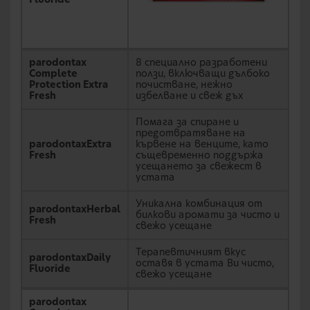
Fluoride
parodontax
8 специално разработени
Complete
ползи, включващи дълбоко
Protection Extra
почистване, нежно
Fresh
избелване и свеж дъх
Помага за спиране и
предотвратяване на
parodontaxExtra
кървене на венците, като
Fresh
същевременно поддържа
усещането за свежест в
устата
Уникална комбинация от
parodontaxHerbal
билкови аромати за чисто и
Fresh
свежо усещане
Терапевтичният вкус
parodontaxDaily
оставя в устата Ви чисто,
Fluoride
свежо усещане
parodontax