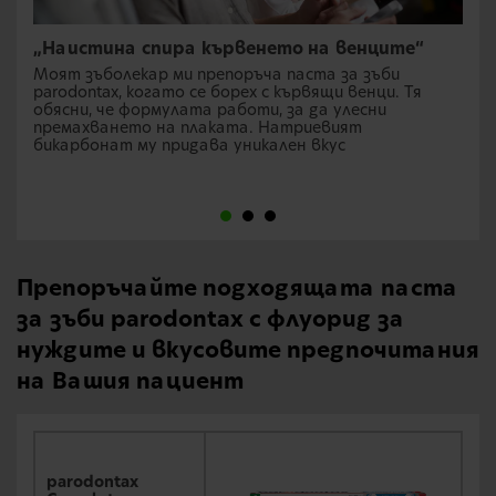
„Наистина спира кървенето на венците“
Моят зъболекар ми препоръча паста за зъби
parodontax, когато се борех с кървящи венци. Тя
обясни, че формулата работи, за да улесни
премахването на плаката. Натриевият
бикарбонат му придава уникален вкус
Препоръчайте подходящата паста
за зъби parodontax с флуорид за
нуждите и вкусовите предпочитания
на Вашия пациент
parodontax