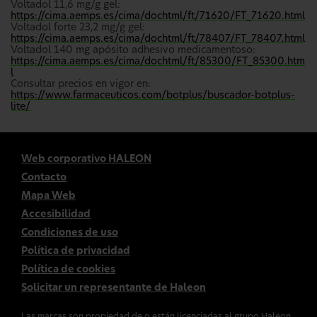
Voltadol 11,6 mg/g gel:
https://cima.aemps.es/cima/dochtml/ft/71620/FT_71620.html
Voltadol forte 23,2 mg/g gel:
https://cima.aemps.es/cima/dochtml/ft/78407/FT_78407.html
Voltadol 140 mg apósito adhesivo medicamentoso:
https://cima.aemps.es/cima/dochtml/ft/85300/FT_85300.htm
l
Consultar precios en vigor en:
https://www.farmaceuticos.com/botplus/buscador-botplus-
lite/
Web corporativo HALEON
Contacto
Mapa Web
Accesibilidad
Condiciones de uso
Política de privacidad
Política de cookies
Solicitar un representante de Haleon
Las marcas son propiedad de o están licenciadas al grupo Haleon.