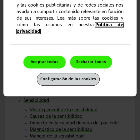
Corega
y las cookies publicitarias y de redes sociales nos
Visión general Corega
ayudan a compartir contenido relevante en función
Página de inicio de ciencia Corega
de sus intereses. Lea más sobre las cookies y
cómo las usamos en nuestra
Política de
Corega Ciencia: fórmulas de fijadores Corega
con ADAPTAGRIP technology
privacidad
Ciencia Corega: limpiadores para prótesis
dentales
Gama productos Corega | Salud Bucodental
Corega Máxima Fijación y Sellado | Haleon
Aceptar todas
Rechazar todas
Health Partner
Limpiadores Corega
Configuración de las cookies
Limpiador Corega Ortodoncias & Férulas
Patologías
Sensibilidad
Visión general de la sensibilidad
Causas de la sensibilidad
Impacto en la calidad de vida del paciente
Diagnóstico de la sensibilidad
Manejo de la sensibilidad