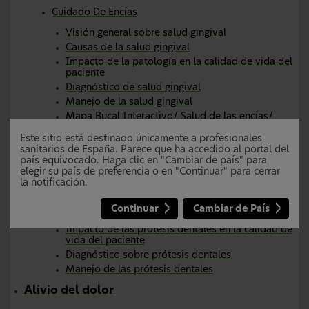
Cuidado De Encías
Visión general sobre salud gingival
Causas de la salud gingival
Impacto de la patología en la calidad de vida del
paciente
Diagnóstico de salud gingival
Manejo de la salud gingival
Mapa Bucal Interactivo/ Salud de las encías/
Haleon HealthPartner
Este sitio está destinado únicamente a profesionales
Parodontax | Mapa Bucal interactivo | Haleon
sanitarios de España. Parece que ha accedido al portal del
HealthPartner
país equivocado. Haga clic en "Cambiar de país" para
elegir su país de preferencia o en "Continuar" para cerrar
Cuidado De Prótesis
la notificación.
Visión general de las prótesis dentales
Continuar
Cambiar de País
Causas de la prótesis dental
Impacto de las prótesis dentales en la calidad de
vida del paciente
Diagnóstico sobre prótesis dentales
Manejo de las prótesis dentales
Alivio del dolor