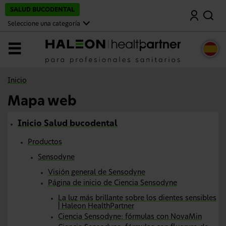
S
SALUD BUCODENTAL
BUSCAR
a
l
Seleccione una categoría
t
a
r
MENU
a
l
c
o
Inicio
n
t
Mapa web
e
n
i
Mapa web
Inicio Salud bucodental
d
o
p
Productos
r
i
Sensodyne
n
Visión general de Sensodyne
c
i
Página de inicio de Ciencia Sensodyne
p
a
La luz más brillante sobre los dientes sensibles
l
| Haleon HealthPartner
Ciencia Sensodyne: fórmulas con NovaMin