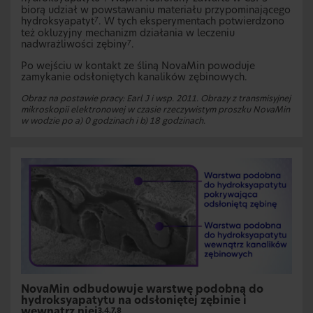
biorą udział w powstawaniu materiału przypominającego
hydroksyapatyt
. W tych eksperymentach potwierdzono
7
też okluzyjny mechanizm działania w leczeniu
nadwrażliwości zębiny
.
7
Po wejściu w kontakt ze śliną NovaMin powoduje
zamykanie odsłoniętych kanalików zębinowych.
Obraz na postawie pracy: Earl J i wsp. 2011. Obrazy z transmisyjnej
mikroskopii elektronowej w czasie rzeczywistym proszku NovaMin
w wodzie po a) 0 godzinach i b) 18 godzinach.
NovaMin odbudowuje warstwę podobną do
hydroksyapatytu na odsłoniętej zębinie i
wewnątrz niej
3,4,7,8