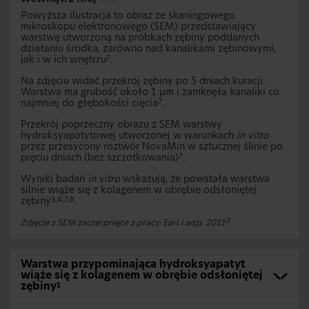
Powyższa ilustracja to obraz ze skaningowego
mikroskopu elektronowego (SEM) przedstawiający
warstwę utworzoną na próbkach zębiny poddanych
działaniu środka, zarówno nad kanalikami zębinowymi,
jak i w ich wnętrzu
.
7
Na zdjęciu widać przekrój zębiny po 5 dniach kuracji.
Warstwa ma grubość około 1 μm i zamknęła kanaliki co
najmniej do głębokości cięcia
.
7
Przekrój poprzeczny obrazu z SEM warstwy
hydroksyapatytowej utworzonej w warunkach
in vitro
przez przesycony roztwór NovaMin w sztucznej ślinie po
pięciu dniach (bez szczotkowania)
.
7
Wyniki badań
in vitro
wskazują, że powstała warstwa
silnie wiąże się z kolagenem w obrębie odsłoniętej
zębiny
.
3,4,7,8
7
Zdjęcie z SEM zaczerpnięte z pracy: Earl i wsp. 2011
Warstwa przypominająca hydroksyapatyt
wiąże się z kolagenem w obrębie odsłoniętej
zębiny
1