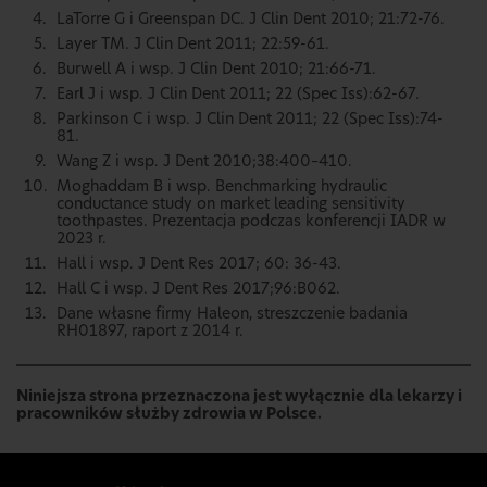
LaTorre G i Greenspan DC. J Clin Dent 2010; 21:72-76.
Layer TM. J Clin Dent 2011; 22:59-61.
Burwell A i wsp. J Clin Dent 2010; 21:66-71.
Earl J i wsp. J Clin Dent 2011; 22 (Spec Iss):62-67.
Parkinson C i wsp. J Clin Dent 2011; 22 (Spec Iss):74-
81.
Wang Z i wsp. J Dent 2010;38:400–410.
Moghaddam B i wsp. Benchmarking hydraulic
conductance study on market leading sensitivity
toothpastes. Prezentacja podczas konferencji IADR w
2023 r.
Hall i wsp. J Dent Res 2017; 60: 36-43.
Hall C i wsp. J Dent Res 2017;96:B062.
Dane własne firmy Haleon, streszczenie badania
RH01897, raport z 2014 r.
Niniejsza strona przeznaczona jest wyłącznie dla lekarzy i
pracowników służby zdrowia w Polsce.