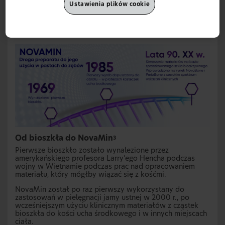
Ustawienia plików cookie
Czytaj dalej
Od bioszkła do NovaMin
3
Pierwsze bioszkło zostało wynalezione przez
amerykańskiego profesora Larry’ego Hencha podczas
wojny w Wietnamie podczas prac nad opracowaniem
materiału, który mógłby wiązać się z kośćmi.
NovaMin został po raz pierwszy wykorzystany do
zastosowań w pielęgnacji jamy ustnej w 2000 r., po
wcześniejszym użyciu klinicznym materiałów z cząstek
bioszkła do kości ucha środkowego i w innych miejscach
ciała.