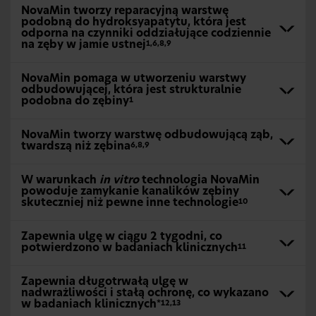
NovaMin tworzy reparacyjną warstwę
podobną do hydroksyapatytu, która jest
odporna na czynniki oddziałujące codziennie
na zęby w jamie ustnej
1,6,8,9
NovaMin pomaga w utworzeniu warstwy
odbudowującej, która jest strukturalnie
podobna do zębiny
1
NovaMin tworzy warstwę odbudowującą ząb,
twardszą niż zębina
6,8,9
W warunkach
in vitro
technologia NovaMin
powoduje zamykanie kanalików zębiny
skuteczniej niż pewne inne technologie
10
Zapewnia ulgę w ciągu 2 tygodni, co
potwierdzono w badaniach klinicznych
11
Zapewnia długotrwałą ulgę w
nadwrażliwości i stałą ochronę, co wykazano
w badaniach klinicznych
*12,13