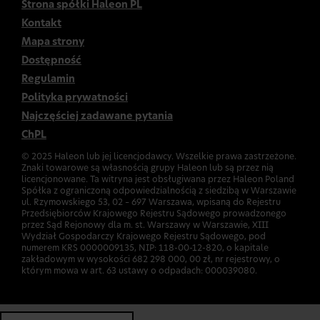
Strona spółki Haleon PL
Kontakt
Mapa strony
Dostępność
Regulamin
Polityka prywatności
Najczęściej zadawane pytania
ChPL
© 2025 Haleon lub jej licencjodawcy. Wszelkie prawa zastrzeżone.
Znaki towarowe są własnością grupy Haleon lub są przez nią
licencjonowane. Ta witryna jest obsługiwana przez Haleon Poland
Spółka z ograniczoną odpowiedzialnością z siedzibą w Warszawie
ul. Rzymowskiego 53, 02 – 697 Warszawa, wpisaną do Rejestru
Przedsiębiorców Krajowego Rejestru Sądowego prowadzonego
przez Sąd Rejonowy dla m. st. Warszawy w Warszawie, XIII
Wydział Gospodarczy Krajowego Rejestru Sądowego, pod
numerem KRS 0000009135, NIP: 118-00-12-820, o kapitale
zakładowym w wysokości 682 298 000, 00 zł, nr rejestrowy, o
którym mowa w art. 63 ustawy o odpadach: 000039080.