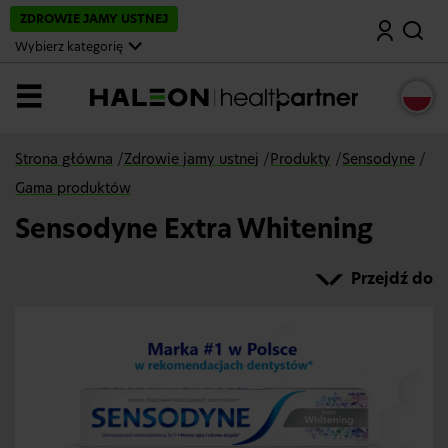
P
ZDROWIE JAMY USTNEJ
Wyszukaj
o
m
Wybierz kategorię
i
ń
i
MENU
p
r
z
e
Strona główna
/
Zdrowie jamy ustnej
/
Produkty
/
Sensodyne
/
j
d
Gama produktów
ź
d
Sensodyne Extra Whitening
o
g
ł
Przejdź do
ó
w
n
e
j
t
r
e
ś
c
i