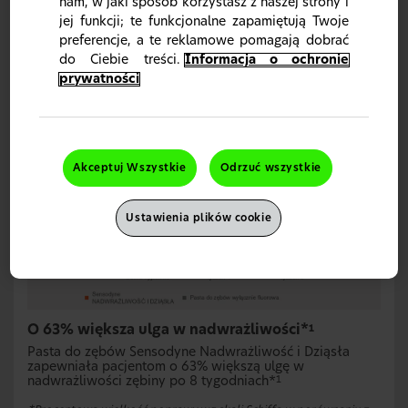
nam, w jaki sposób korzystasz z naszej strony i
skali Schiffa i kwestionariusza DHEQ.
jej funkcji; te funkcjonalne zapamiętują Twoje
‡Procentowa poprawa wskaźnika krwawienia po 24 tygodniach w
preferencje, a te reklamowe pomagają dobrać
badaniu zawierającej 0,454% w/w. fluorku cyny (II) w porównaniu
do Ciebie treści.
Informacja o ochronie
do pasty kontrolnej wyłącznie fluorowej. Badanie to wykazało
również poprawę o 19% zmodyfikowanego wskaźnika zapalenia
prywatności
dziąseł po zastosowaniu badanej pasty do zębów w porównaniu z
pastą kontrolną w tygodniu 24. Oba te parametry wskazują na
poprawę zdrowia dziąseł.
Akceptuj Wszystkie
Odrzuć wszystkie
Ustawienia plików cookie
O 63% większa ulga w nadwrażliwości*
1
Pasta do zębów Sensodyne Nadwrażliwość i Dziąsła
zapewniała pacjentom o 63% większą ulgę w
nadwrażliwości zębiny po 8 tygodniach*
1