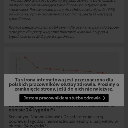
*Procentowa wielkość poprawy wg skali Schiffa w porównaniu z
pastą do zębów zawierającą tylko fluorek po 8 tygodniach
stosowania. Porównywano pastę do zębów zawierająca 0,454%
w/w.fluorku cyny w porównaniu z kontrolną pastą zawierającą
tylko fluorek.
Różnice między progiem dotykowym dla ocenianej pasty do zębów,
a progiem dla pasty wyłącznie fluorowej wynosiła 7,5 g po 4
tygodniach oraz 27,2 g po 8 tygodniach.
Ta strona internetowa jest przeznaczona dla
polskich pracowników służby zdrowia. Prosimy o
zamknięcie strony, jeśli do nich nie należysz.
Jestem pracownikiem służby zdrowia
Dalsze złagodzenie objawów nadwrażliwości w
okresie 24 tygodni*
2
Sensodyne Nadwrażliwość i Dziąsła oferuje stałą
poprawę, łagodząc nadwrażliwość zębiny u pacjentów w
okresie 24 tygodni*
2