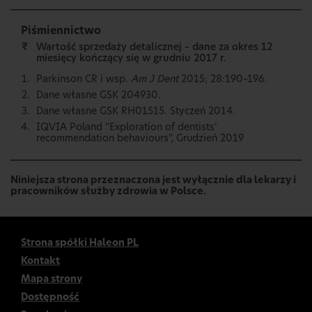
Piśmiennictwo
₹
Wartość sprzedaży detalicznej – dane za okres 12
miesięcy kończący się w grudniu 2017 r.
Parkinson CR i wsp.
Am J Dent
2015; 28:190–196.
Dane własne GSK 204930.
Dane własne GSK RH01515. Styczeń 2014.
IQVIA Poland “Exploration of dentists’
recommendation behaviours”, Grudzień 2019
Niniejsza strona przeznaczona jest wyłącznie dla lekarzy i
pracowników służby zdrowia w Polsce.
Strona spółki Haleon PL
Kontakt
Mapa strony
Dostępność