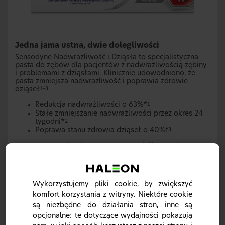
Jedna jama ustna, dwie dolegliwości
Sensodyne Nadwrażliwość i Dziąsła to specjalistyczna
pasta do zębów dla pacjentów z nadwrażliwością zębiny
i problemami z dziąsłami. Klinicznie udowodniono, że
pasta zmniejsza nadwrażliwość i poprawia zdrowie
dziąseł
1–3
Redukcja nadwrażliwości o 63%*
1
Stałe zmniejszanie nadwrażliwości przez okres 24
tygodni*
2
Poprawa stanu zdrowia dziąseł o 40%
‡3
*Procentowa wielkość poprawy wg skali Schiffa w porównaniu z
pastą do zębów zawierającą tylko fluorek po 8 tygodniach
stosowania. Porównywano pastę do zębów zawierającą 0,454%
wag.fluorku cyny w porównaniu z kontrolną pastą zawierającą
tylko fluorek.
Wykorzystujemy pliki cookie, by zwiększyć
Różnice między progiem dotykowym dla ocenianej pasty do zębów,
komfort korzystania z witryny. Niektóre cookie
a progiem dla pasty wyłącznie fluorowej wynosiła 7,5 g po 4
tygodniach oraz 27,2 g po 8 tygodniach.
są niezbędne do działania stron, inne są
opcjonalne: te dotyczące wydajności pokazują
*Badanie przeprowadzono , wykorzystując pastę zawierającą
0,454% w/w. fluorku cyny (II); pomiarów dokonano przy użyciu