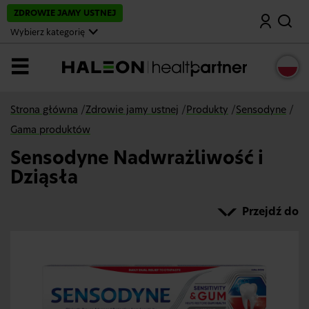
P
ZDROWIE JAMY USTNEJ
Wyszukaj
o
m
Wybierz kategorię
i
ń
i
MENU
p
r
z
e
Strona główna
/
Zdrowie jamy ustnej
/
Produkty
/
Sensodyne
/
j
d
Gama produktów
ź
d
Sensodyne Nadwrażliwość i
o
g
Dziąsła
ł
ó
w
Przejdź do
n
e
j
t
r
e
ś
c
i