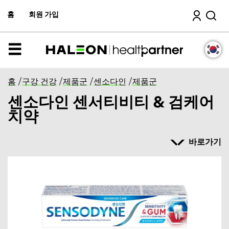
주
검색
컨
홈
회원 가입
텐
츠
로
이
메
동
뉴
홈
/
구강 건강
/
제품군
/
센소다인
/
제품군
센소다인 센서티비티 & 검케어
치약
바로가기