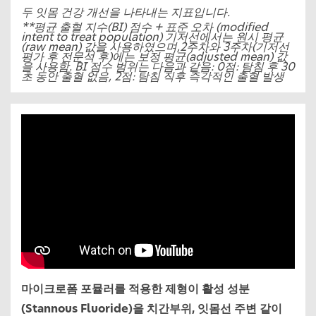
두 잇몸 건강 개선을 나타내는 지표입니다.
**평균 출혈 지수(BI) 점수 + 표준 오차 (modified
intent to treat population) 기저선에서는 원시 평균
(raw mean) 값을 사용하였으며,2주차와 3주차(기저선
평가 후 전문석 후)에는 보정 평균(adjusted mean) 값
을 사용함. BI 점수 범위는 다음과 같음: 0점: 탐침 후 30
초 동안 출혈 없음, 2점: 탐침 직후 즉각적인 출혈 발생
마이크로폼 포뮬러를 적용한 제형이 활성 성분
(Stannous Fluoride)을 치간부위, 잇몸선 주변 같이