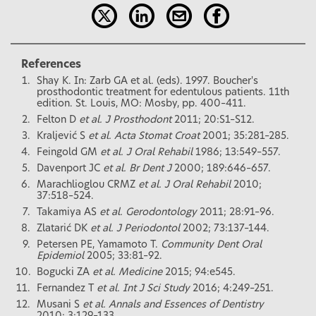
References
Shay K. In: Zarb GA et al. (eds). 1997. Boucher's
prosthodontic treatment for edentulous patients. 11th
edition. St. Louis, MO: Mosby, pp. 400–411.
Felton D
et al. J Prosthodont
2011; 20:S1–S12.
Kraljević S
et al. Acta Stomat Croat
2001; 35:281–285.
Feingold GM
et al. J Oral Rehabil
1986; 13:549–557.
Davenport JC
et al. Br Dent J
2000; 189:646–657.
Marachlioglou CRMZ
et al. J Oral Rehabil
2010;
37:518–524.
Takamiya AS
et al. Gerodontology
2011; 28:91–96.
Zlatarić DK
et al. J Periodontol
2002; 73:137–144.
Petersen PE, Yamamoto T.
Community Dent Oral
Epidemiol
2005; 33:81–92.
Bogucki ZA
et al. Medicine
2015; 94:e545.
Fernandez T
et al. Int J Sci Study
2016; 4:249–251.
Musani S
et al. Annals and Essences of Dentistry