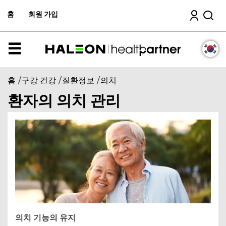
주
검색
컨
홈
회원 가입
텐
츠
로
이
메
동
뉴
홈
/
구강 건강
/
질환정보
/
의치
환자의 의치 관리
의치 기능의 유지