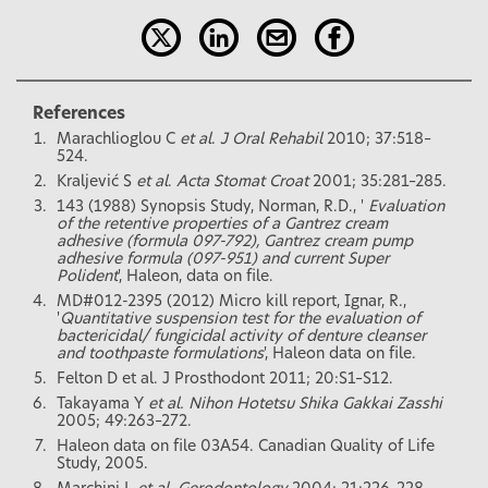
References
Marachlioglou C
et al
.
J Oral Rehabil
2010; 37:518–
524.
Kraljević S
et al
.
Acta Stomat Croat
2001; 35:281–285.
143 (1988) Synopsis Study, Norman, R.D., '
Evaluation
of the retentive properties of a Gantrez cream
adhesive (formula 097-792), Gantrez cream pump
adhesive formula (097-951) and current Super
Polident
', Haleon, data on file.
MD#012-2395 (2012) Micro kill report, Ignar, R.,
'
Quantitative suspension test for the evaluation of
bactericidal/ fungicidal activity of denture cleanser
and toothpaste formulations
', Haleon data on file.
Felton D et al. J Prosthodont 2011; 20:S1–S12.
Takayama Y
et al. Nihon Hotetsu Shika Gakkai Zasshi
2005; 49:263–272.
Haleon data on file 03A54. Canadian Quality of Life
Study, 2005.