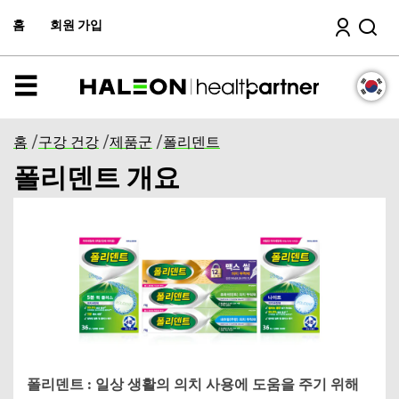
주
검색
컨
홈
회원 가입
텐
츠
로
이
메
동
뉴
홈
/
구강 건강
/
제품군
/
폴리덴트
폴리덴트 개요
폴리덴트 : 일상 생활의 의치 사용에 도움을 주기 위해