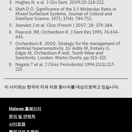
Hughes N. e al. J Clin Dent. 2009;20:218-222.
Shah D O. Significance of the 1:3 Molecular Ratio in
Mixed Surfactant Systems. Journal of Colloid and
Interface Science. 1971; 37(4): 744-752.
Jeandot J et al. Clinc (French ) 2007; 28: 379-384.
Peacock JM, Orchardson R. J Dent Res 1995; 74:634–
641.
Orchardson R. 2000. Strategy for the management of
dentinal hypersensitivity. In: Addy M, Embery G,
Edgar M, Orchardson R (ed). Tooth Wear and
Sensitivity. London: Martin Dunitz, pp.315-325.
Nagata T et al. J Clinic Periodontol 1994;21(3):217-
221
이 사이트는 한국의 치과 의료 종사자를 대상으로하고 있습니다.
Haleon 홈페이지
문의 및 연락처
사이트맵