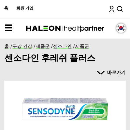
주
검색
컨
홈
회원 가입
텐
츠
로
이
메
동
뉴
홈
/
구강 건강
/
제품군
/
센소다인
/
제품군
센소다인 후레쉬 플러스
바로가기