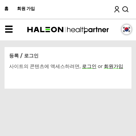
주
검색
컨
홈
회원 가입
텐
츠
로
이
메
동
뉴
등록 / 로그인
사이트의 콘텐츠에 액세스하려면,
로그인
or
회원가입