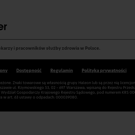
lekarzy i pracowników służby zdrowia w Polsce.
rony
Dostępność
Regulamin
Polityka prywatności
zeżone. Znaki towarowe są własnością grupy Haleon lub są przez nią licencj
rszawie ul. Rzymowskiego 53, 02 – 697 Warszawa, wpisaną do Rejestru Prz
II Wydział Gospodarczy Krajowego Rejestru Sądowego, pod numerem KRS 00
wa w art. 63 ustawy o odpadach: 000039080.