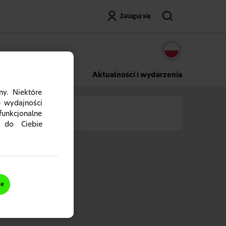
Wyszukaj
Zaloguj się
 Lab
Aktualności i wydarzenia
ny. Niektóre
e wydajności
funkcjonalne
 do Ciebie
ów służby
ysz.
ie