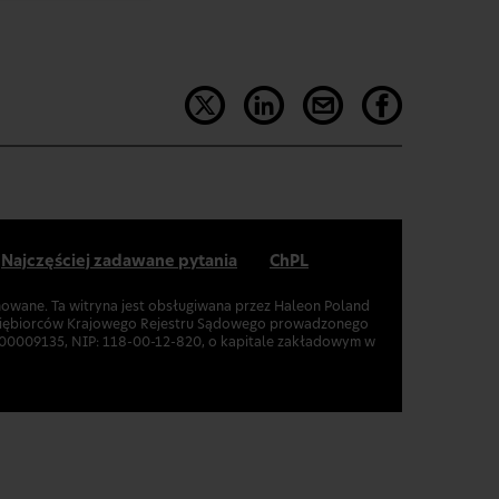
Najczęściej zadawane pytania
ChPL
onowane. Ta witryna jest obsługiwana przez Haleon Poland
edsiębiorców Krajowego Rejestru Sądowego prowadzonego
00009135, NIP: 118-00-12-820, o kapitale zakładowym w