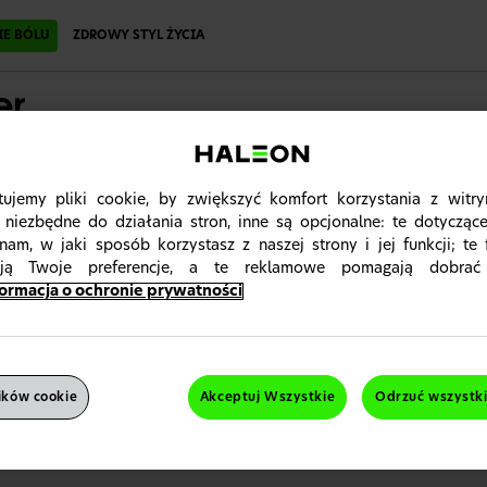
IE BÓLU
ZDROWY STYL ŻYCIA
Materiały edukacyjne
Edu
ujemy pliki cookie, by zwiększyć komfort korzystania z witry
 niezbędne do działania stron, inne są opcjonalne: te dotycząc
nam, w jaki sposób korzystasz z naszej strony i jej funkcji; te 
się
lub
zarejestruj
ują Twoje preferencje, a te reklamowe pomagają dobrać
ormacja o ochronie prywatności
a internetowa jest przeznaczona dla polskich pracownik
owia. Prosimy o zamknięcie strony, jeśli do nich nie należ
ików cookie
Akceptuj Wszystkie
Odrzuć wszystk
Jestem pracownikiem służby zdrowia