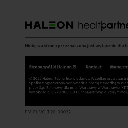
Niniejsza strona przeznaczona jest wyłącznie dla 
Strona spółki Haleon PL
Kontakt
Mapa st
© 2025 Haleon lub jej licencjodawcy. Wszelkie prawa zastr
Spółka z ograniczoną odpowiedzialnością z siedzibą w Wa
przez Sąd Rejonowy dla m. st. Warszawy w Warszawie, XI
wysokości 682 298 000, 00 zł, nr rejestrowy, o którym mo
PM-PL-VOLT-20-00032