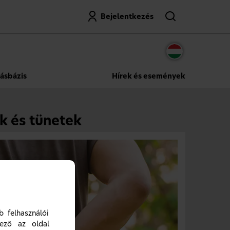
Keresés
Bejelentkezés
ásbázis
Hírek és események
ek és tünetek
 felhasználói
lező az oldal