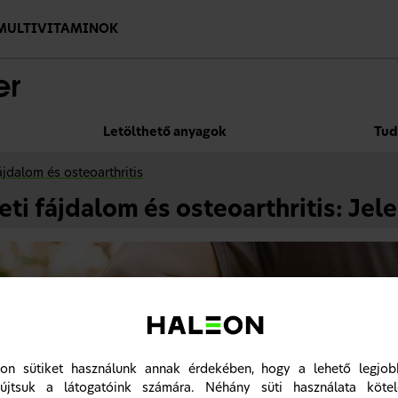
MULTIVITAMINOK
Letölthető anyagok
Tud
fájdalom és osteoarthritis
eti fájdalom és osteoarthritis: Jel
on sütiket használunk annak érdekében, hogy a lehető legjobb
újtsuk a látogatóink számára. Néhány süti használata köte