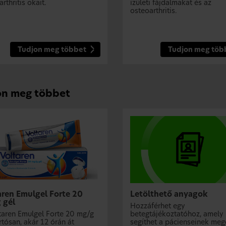
rthritis okait.
ízületi fájdalmakat és az
osteoarthritis.
Tudjon meg többet
Tudjon meg töb
on meg többet
aren Emulgel Forte 20
Letölthető anyagok
 gél
Hozzáférhet egy
taren Emulgel Forte 20 mg/g
betegtájékoztatóhoz, amely
rtósan, akár 12 órán át
segíthet a pácienseinek meg