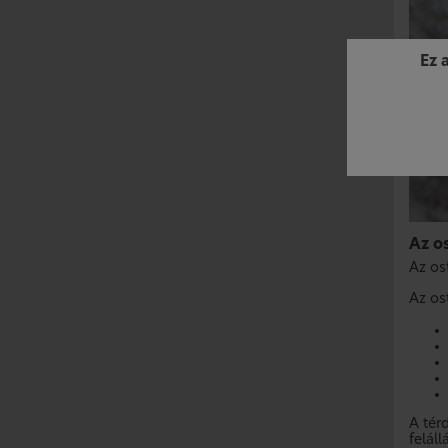
Ez 
Az os
Az ost
Az ost
A tér
feláll