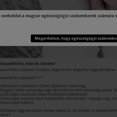
a weboldal a magyar egészségügyi szakemberek számára s
Megerősítem, hogy egészségügyi szakembe
teoarthritis jelei és tünetei
eoarthritis (ízületek krónikus degeneratív állapota) leggyakrabban a
eoarthritis jellemzői:
4,7-9
Aktivitásra jelentkező ízületi fájdalom/ merevség
Reggeli ízületi merevség vagy aktivitást követő merevség, amely á
Lehetséges duzzanat (nem kötelezően jelentkezik)
Lehetséges crepitus (nem kötelezően jelentkezik)– ropogó vagy rec
Károsodott funkció
dfájdalom leggyakrabban lassan alakul ki, de hirtelen is jelentkezh
áskor.
9