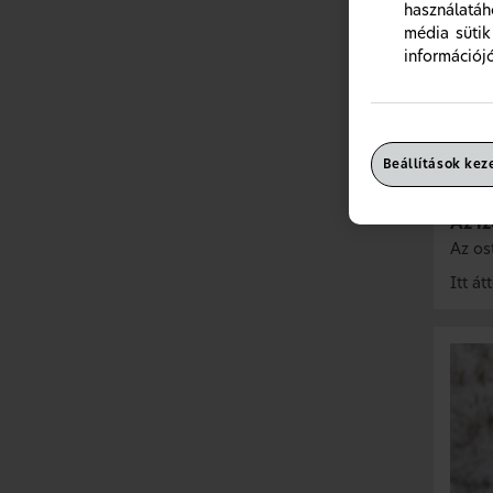
használatáh
média sütik
információj
Beállítások kez
Az íz
Az ost
Itt át