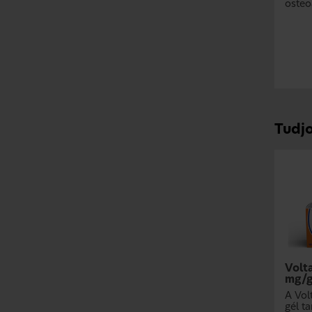
osteoa
Tudj
Volt
mg/g
A Vol
gél ta