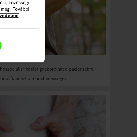
ési, közösségi
 meg. További
tvédelme
hoszociális
hatást gyakorolhat a páciensekre.
3
azonosítani ezt a rendellenességet.