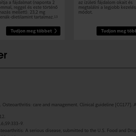
pítja a fájdalmat (naponta 2
az ízületi fájdalom okait és
ommal, reggel és este történő
megtalálni a legjobb kezelés
mazás mellett). 23,2 mg
módot.
enák-dietilamint tartalmaz.
13
Tudjon meg többet
Tudjon meg töb
. Osteoarthritis: care and management. Clinical guideline [CG177]. A
12.
6;59:333–9.
steoarthritis: A serious disease, submitted to the U.S. Food and Dru