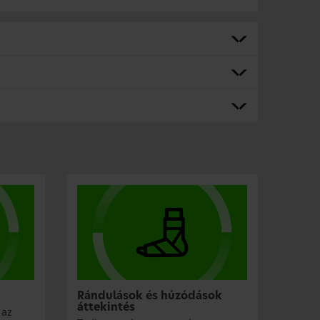
Rándulások és húzódások
áttekintés
 az