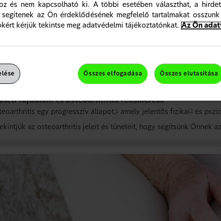
oz és nem kapcsolható ki. A többi esetében választhat, a hirdet
 segítenek az Ön érdeklődésének megfelelő tartalmakat osszunk
ókért kérjük tekintse meg adatvédelmi tájékoztatónkat.
Az Ön ada
elése
Összes elfogadása
Összes elutasítása
ületi fájdalom és osteoarthritis felismerése
eoarthritis egy progresszív állapot,
amely jelentős fizikai
és pszic
1
2
tekintjük az osteoarthritis jeleit és tüneteit, hogy segítsünk Önnek 