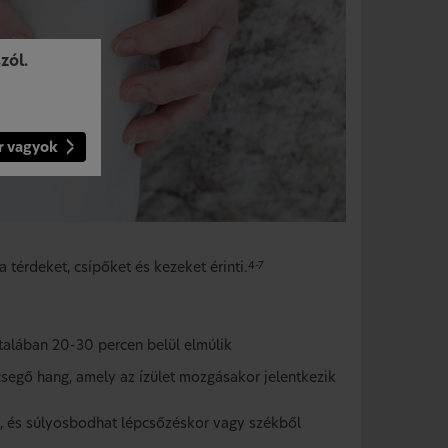
zól.
r vagyok
 térdeket, csípőket és kezeket érinti.
4-7
ltalában 20-30 percen belül elmúlik
segő hang, amely az ízület mozgásakor jelentkezik
et, és súlyosbodhat lépcsőzéskor vagy székből