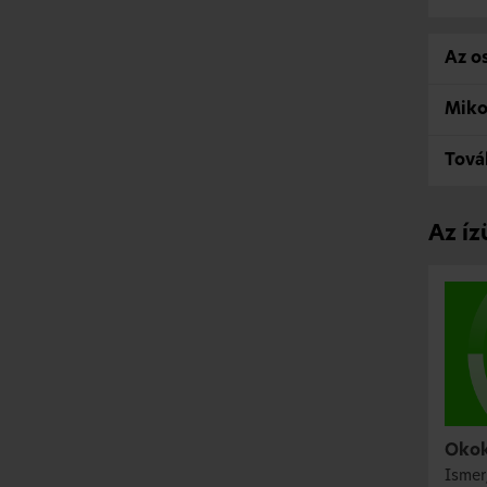
Az o
Mikor
Tová
Az íz
Oko
Ismer