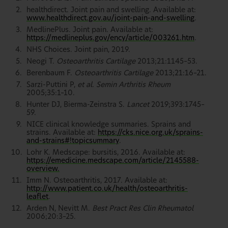
healthdirect. Joint pain and swelling. Available at:
www.healthdirect.gov.au/joint-pain-and-swelling
.
MedlinePlus. Joint pain. Available at:
https://medlineplus.gov/ency/article/003261.htm
.
NHS Choices. Joint pain, 2019.
Neogi T.
Osteoarthritis Cartilage
2013;21:1145–53.
Berenbaum F.
Osteoarthritis Cartilage
2013;21:16–21.
Sarzi-Puttini P,
et al. Semin Arthritis Rheum
2005;35:1–10.
Hunter DJ, Bierma-Zeinstra S.
Lancet
2019;393:1745–
59.
NICE clinical knowledge summaries. Sprains and
strains. Available at:
https://cks.nice.org.uk/sprains-
and-strains#!topicsummary
.
Lohr K. Medscape: bursitis, 2016. Available at:
https://emedicine.medscape.com/article/2145588-
overview.
Imm N. Osteoarthritis, 2017. Available at:
http://www.patient.co.uk/health/osteoarthritis-
leaflet
.
Arden N, Nevitt M.
Best Pract Res Clin Rheumatol
2006;20:3–25.