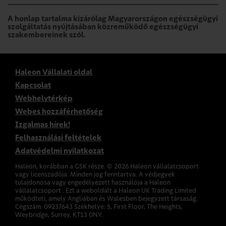
A honlap tartalma kizárólag Magyarországon egészségügyi
szolgáltatás nyújtásában közreműködő egészségügyi
szakembereinek szól.
Haleon Vállalati oldal
Kapcsolat
Webhelytérkép
Webes hozzáférhetőség
Izgalmas hírek!
Felhasználási feltételek
Adatvédelmi nyilatkozat
Haleon, korábban a GSK része. ©
2026
Haleon vállalatcsoport
vagy licenszadója. Minden jog fenntartva. A védjegyek
tulajdonosa vagy engedélyezett használója a Haleon
vállalatcsoport . Ezt a weboldalt a Haleon UK Trading Limited
működteti, amely Angliában és Walesben bejegyzett társaság.
Cégszám: 09237643 Székhelye: 5, First Floor, The Heights,
Weybridge, Surrey, KT13 0NY.