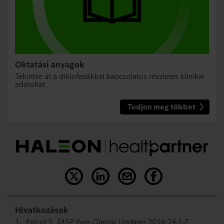
Oktatási anyagok
Tekintse át a diklofenákkal kapcsolatos részletes klinikai
adatokat.
Tudjon meg többet
Hivatkozások
Perrot S.
IASP Pain Clinical Updates
2016;24:1–7.