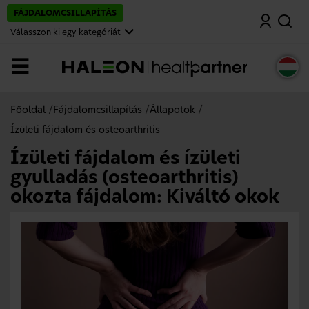
U
FÁJDALOMCSILLAPÍTÁS
Keresés
g
r
Válasszon ki egy kategóriát
á
s
a
Menü
f
ő
t
a
Főoldal
/
Fájdalomcsillapítás
/
Állapotok
/
r
t
Ízületi fájdalom és osteoarthritis
a
l
Ízületi fájdalom és ízületi
o
m
gyulladás (osteoarthritis)
r
a
okozta fájdalom: Kiváltó okok