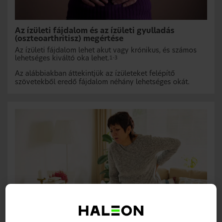
Az ízületi fájdalom és az ízületi gyulladás
(oszteoarthritisz) megértése
Az ízületi fájdalom lehet akut vagy krónikus, és számos
lehetséges kiváltó oka lehet.
1-3
Az alábbiakban áttekintjük az ízületeket felépítő
szövetekből eredő fájdalom néhány lehetséges okát.
Az ízületi gyulladás (oszteoarthritisz) az ízületi
fájdalom súlyosbodásának leggyakoribb oka
4,5