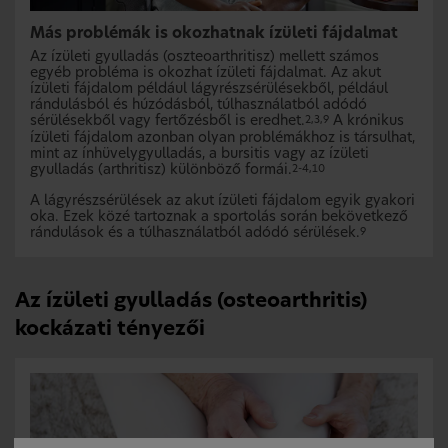
Más problémák is okozhatnak ízületi fájdalmat
Az ízületi gyulladás (oszteoarthritisz) mellett számos
egyéb probléma is okozhat ízületi fájdalmat. Az akut
ízületi fájdalom például lágyrészsérülésekből, például
rándulásból és húzódásból, túlhasználatból adódó
sérülésekből vagy fertőzésből is eredhet.
A krónikus
2,3,9
ízületi fájdalom azonban olyan problémákhoz is társulhat,
mint az ínhüvelygyulladás, a bursitis vagy az ízületi
gyulladás (arthritisz) különböző formái.
2-4,10
A lágyrészsérülések az akut ízületi fájdalom egyik gyakori
oka. Ezek közé tartoznak a sportolás során bekövetkező
rándulások és a túlhasználatból adódó sérülések.
9
Az ízületi gyulladás (osteoarthritis)
kockázati tényezői