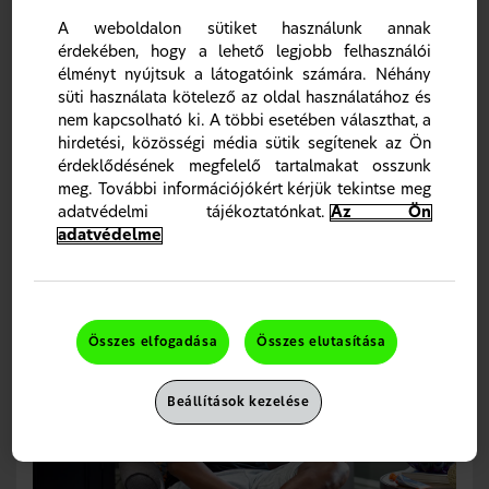
Az oszteoarthritiszre az egész ízületben bekövetkező
szerkezeti változások jellemzőek, amelyeket számos
A weboldalon sütiket használunk annak
patogén tényező
okozhat.
6-8
érdekében, hogy a lehető legjobb felhasználói
Mechanikus: a porcösszetétel változásai növelik az
élményt nyújtsuk a látogatóink számára. Néhány
erőhatás okozta eróziókkal szembeni
süti használata kötelező az oldal használatához és
érzékenységét.
nem kapcsolható ki. A többi esetében választhat, a
Anyagcsere: a károsodásra válaszul a sejtek
jelátviteli útvonalai aktiválódnak, ami további
hirdetési, közösségi média sütik segítenek az Ön
ízületi károsodáshoz vezet.
érdeklődésének megfelelő tartalmakat osszunk
Gyulladás: a metabolikus aktivitás
meg. További információjókért kérjük tekintse meg
proinflammatorikus választ indít el.
adatvédelmi tájékoztatónkat.
Az Ön
Ez az összetett folyamat végül az ízületi szövetek
adatvédelme
szerkezeti károsodásához vezet, ami miatt az ízület nem
tudja betölteni a szerepét.
8
Összes elfogadása
Összes elutasítása
Beállítások kezelése