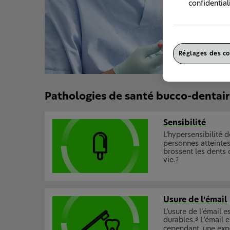
confidential
Réglages des co
Pathologies de santé bucco-dentai
Sensibilité
L’hypersensibilité 
personnes atteintes
brossent les dents o
vie.
2
Usure de l’émail
L’usure de l’émail e
durables.
L’émail e
3
cependant, une expo