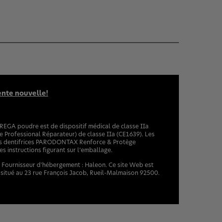
ente nouvelle!
OREGA poudre est de dispositif médical de classe IIa
rofessional Réparateur) de classe IIa (CE1639). Les
les dentifrices PARODONTAX Renforce & Protège
s instructions figurant sur l’emballage.
. Fournisseur d'hébergement : Haleon. Ce site Web est
 situé au 23 rue François Jacob, Rueil-Malmaison 92500.