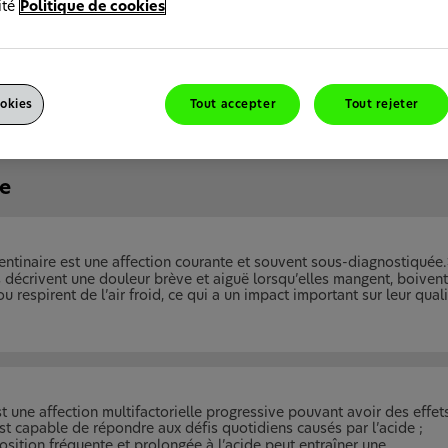
ité
Politique de cookies
Nos aperçus couvrent les causes et les
mécanismes des problèmes de santé buc
dentaires, ainsi que leur impact sur la qua
de vie des patients. Nous décrivons
également des recommandations en mati
okies
Tout accepter
Tout rejeter
de diagnostic et de prise en charge.
re
dentinaire est une affection courante et souvent sous-diagnostiquée.
 décrivent une douleur brève et aiguë lorsqu’elles mangent, boivent
u respirent de l’air froid, ce qui a un impact important sur leur qual
st une affection multifactorielle progressive pouvant avoir des effet
st capable de répondre aux défis quotidiens causés par l’acide ;
sition fréquente et prolongée à l’acide peut entraîner une