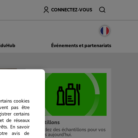
Recherche
CONNECTEZ-VOUS
EduHub
Événements et partenariats
ertains cookies
vent pas être
istrer certains
 et de réseaux
Échantillons
êts. En savoir
Demandez des échantillons pour vos
otre avis de
patients aujourd’hui.