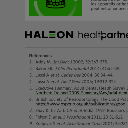
les appareils ortho
peut entraîner une 
References
Addy M.
Int Dent J
2002; 52:367–375.
Baker SR.
J Clin Periodontol
2014; 41:52–59.
Lussi A
et al. Caries Res
2004; 38:34–44.
Lussi A
et al. Am J Dent
2006; 19:319–325.
Executive summary: Adult Dental Health Survey 2
Northern-Ireland-2009-Summary/Any/adul-dent
British Society of Periodontology. The Good Prac
https://www.bsperio.org.uk/publications/good_
Shay K. In: Zarb GA
et al
. (eds). 1997. Boucher's
Felton D
et al. J Prosthodont
2011; 20:S1–S12.
Kraljević S
et al. Acta Stomat Croat
2001; 35:281