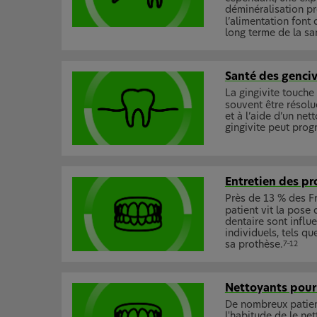
déminéralisation pr
l’alimentation font 
long terme de la sa
Santé des genci
La gingivite touche
souvent être résolu
et à l’aide d’un net
gingivite peut prog
Entretien des pr
Près de 13 % des Fr
patient vit la pose
dentaire sont influ
individuels, tels qu
sa prothèse.
7–12
Nettoyants pour 
De nombreux patien
l'habitude de le net