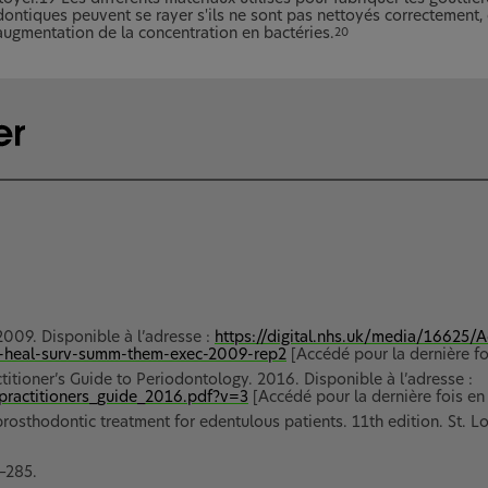
dontiques peuvent se rayer s'ils ne sont pas nettoyés correctement, 
augmentation de la concentration en bactéries.
20
009. Disponible à l’adresse :
https://digital.nhs.uk/media/16625/
-heal-surv-summ-them-exec-2009-rep2
[Accédé pour la dernière f
titioner’s Guide to Periodontology. 2016. Disponible à l’adresse :
practitioners_guide_2016.pdf?v=3
[Accédé pour la dernière fois e
 prosthodontic treatment for edentulous patients. 11th edition. St.
–285.