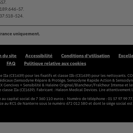
57.
189:646–57.
37:518–524.
 France uniquement.
n du site
Accessibilité
Conditions d’utilisation
Excell
FAQ
Politique relative aux cookies
IIa (CE1639) pour les fixatifs et classe IIb (CE1639) pour les nettoyants. C
dicaux (Sensodyne Répare & Protège, Sensodyne Rapide Action & Sensodyne P
Gencives + Sensibilité & Haleine Original/Blancheur/Fraîcheur Intense et 
classe IIa (CE1639). Fabricant : Haleon Medical Devices. Lire attentivement le
au capital social de 7 360 110 euros – Numéro de téléphone : 01 57 97 99 77
nce au RCS de Nanterre sous le numéro 672 012 580 et dont le siège social est