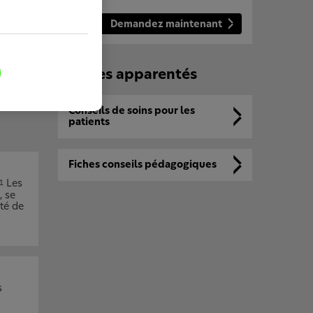
Demandez maintenant
co-
lité
ère
Articles apparentés
Conseils de soins pour les
patients
Fiches conseils pédagogiques
Les
1
, se
ité de
s