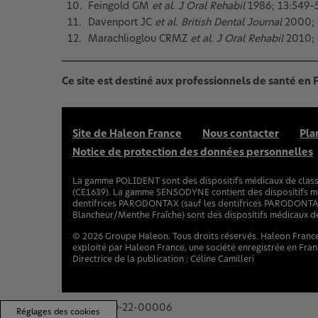
Feingold GM
et al. J Oral Rehabil
1986; 13:549–5
Davenport JC
et al. British Dental Journal
2000; 
Marachlioglou CRMZ
et al. J Oral Rehabil
2010; 
Ce site est destiné aux professionnels de santé en
Site de Haleon France
Nous contacter
Pla
Notice de protection des données personnelles
La gamme POLIDENT sont des dispositifs médicaux de classe 
(CE1639). La gamme SENSODYNE contient des dispositifs mé
dentifrices PARODONTAX (sauf les dentifrices PARODONTAX 
Blancheur/Menthe Fraîche) sont des dispositifs médicaux de 
©
2026
Groupe Haleon. Tous droits réservés. Haleon France 
exploité par Haleon France, une société enregistrée en Fra
Directrice de la publication : Céline Camilleri
PM-FR-PAD-22-00006
Réglages des cookies