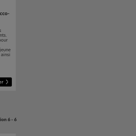
cco-
s
nts.
pour
 jeune
 ainsi
er
on 6 - 6