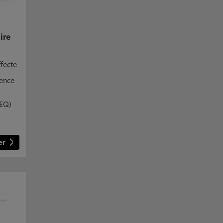
ire
ffecte
ience
HEQ)
er