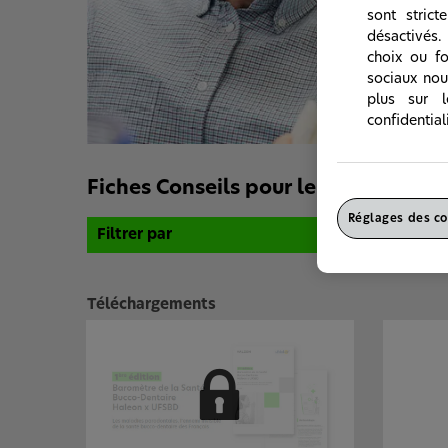
sont stric
désactivés. 
choix ou fo
sociaux nou
plus sur 
confidential
Fiches Conseils pour les patients
Réglages des co
Filtrer par
Téléchargements