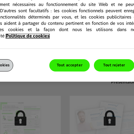
permettront de donner à vos patients un
tement nécessaires au fonctionnement du site Web et ne peu
meilleure compréhension des conditions
D'autres sont facultatifs : les cookies fonctionnels peuvent enreg
pouvant affecter leur santé bucco-dentair
nctionnalités déterminés par vous, et les cookies publicitaires
offriront des conseils sur la façon de
conserver une bouche saine et fourniront
s aident à partager du contenu pertinent en fonction de vos intér
informations sur la façon dont nos produi
les cookies et la façon dont nous les utilisons dans n
peuvent être utiles.
ité
Politique de cookies
okies
Tout accepter
Tout rejeter
Présentatio