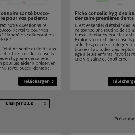
onnaire santé bucco-
Fiche conseils hygiène bu
re pour vos patients
dentaire premières dents
ez notre questionnaire
Il est essentiel d'établir dès la
bucco-dentaire pour vos
naissance une routine de soin
s” élaboré en collaboration
bucco-dentaires pour les enfa
UFSBD.
Explorez notre fiche conseils 
aider les parents à intégrer de
 l’état de santé orale de vos
bonnes habitudes dès le plus
s et offrez leur des conseils
âge à leurs enfants, favorisant
es en hygiène dentaire et
une vie saine et équilibrée.
on pour les aider à préserver
ne santé bucco-dentaire.
Télécharger
Télécharg
Charger plus
Présentati