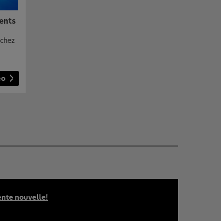
ents
 chez
éo
ente nouvelle!