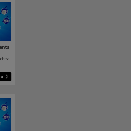
ents
 chez
éo