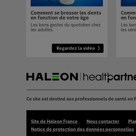
Comment se brosser les dents
Commen
en fonction de votre âge
en fon
Les bons gestes du quotidien chez
Les bon
les adultes.
les séni
Regardez la vidéo
Ce site est destiné aux professionnels de santé en
Site de Haleon France
Nous contacter
Pla
Notice de protection des données personnelles