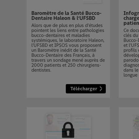
Baromètre de la Santé Bucco-
Infogr
Dentaire Haleon & l’UFSBD
charge
patie
Alors que de plus en plus d’études
pointent les liens entre pathologies
Ce doc
bucco-dentaires et maladies
clés du
systémiques, le laboratoire Haleon,
Bucco-D
l’UFSBD et IPSOS vous proposent
et l’UF
un Baromètre inédit de la Santé
profils
Bucco-Dentaire des Français, à
dévelo
travers un sondage mené auprès de
parodon
2000 patients et 250 chirurgiens-
diagnos
dentistes.
dans le
longue 
Télécharger