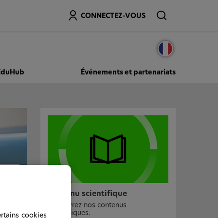
Recherche
CONNECTEZ-VOUS
EduHub
Événements et partenariats
é
es
Contenu scientifique
Découvrez nos contenus
scientifiques.
ertains cookies