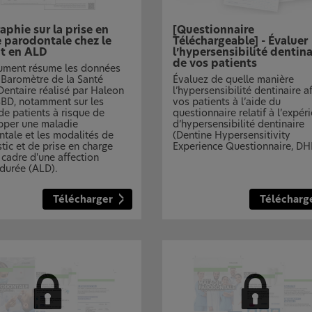
aphie sur la prise en
[Questionnaire
 parodontale chez le
Téléchargeable] - Évaluer
nt en ALD
l’hypersensibilité dentina
de vos patients
ument résume les données
 Baromètre de la Santé
Évaluez de quelle manière
entaire réalisé par Haleon
l’hypersensibilité dentinaire a
SBD, notamment sur les
vos patients à l’aide du
 de patients à risque de
questionnaire relatif à l’expér
pper une maladie
d’hypersensibilité dentinaire
tale et les modalités de
(Dentine Hypersensitivity
tic et de prise en charge
Experience Questionnaire, D
 cadre d'une affection
durée (ALD).
Télécharger
Télécharg