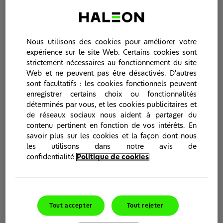
meilleure santé grâce à notre large gamme de produits de
soins bucco-dentaires.
Nous utilisons des cookies pour améliorer votre
Produits de santé bucco-dentaire
expérience sur le site Web. Certains cookies sont
strictement nécessaires au fonctionnement du site
Web et ne peuvent pas être désactivés. D'autres
sont facultatifs : les cookies fonctionnels peuvent
enregistrer certains choix ou fonctionnalités
déterminés par vous, et les cookies publicitaires et
de réseaux sociaux nous aident à partager du
contenu pertinent en fonction de vos intérêts. En
savoir plus sur les cookies et la façon dont nous
les utilisons dans notre avis de
confidentialité
Politique de cookies
Sensodyne
Sensodyne est le dentifrice spécialisé dans le
soulagement de la sensibilité dentaire,* et permet de
Tout accepter
Tout rejeter
soulager des millions de patients grâce à des produits et
technologies dont l’efficacité est cliniquement prouvée.