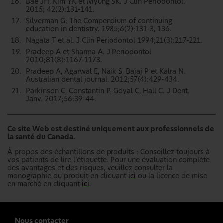
Bae JH, Kim YK et Myung SK. J Clin Periodontol.
2015; 42(2):131-141.
Silverman G; The Compendium of continuing
education in dentistry. 1985;6(2):131-3, 136.
Nagata T et al. J Clin Periodontol 1994;21(3):217-221.
Pradeep A et Sharma A. J Periodontol
2010;81(8):1167-1173.
Pradeep A, Agarwal E, Naik S, Bajaj P et Kalra N.
Australian dental journal. 2012;57(4):429-434.
Parkinson C, Constantin P, Goyal C, Hall C. J Dent.
Janv. 2017;56:39-44.
Ce site Web est destiné uniquement aux professionnels de
la santé du Canada.
À propos des échantillons de produits : Conseillez toujours à
vos patients de lire l’étiquette. Pour une évaluation complète
des avantages et des risques, veuillez consulter la
monographie du produit en cliquant
ici
ou la licence de mise
en marché en cliquant
ici
.
Nous contacter