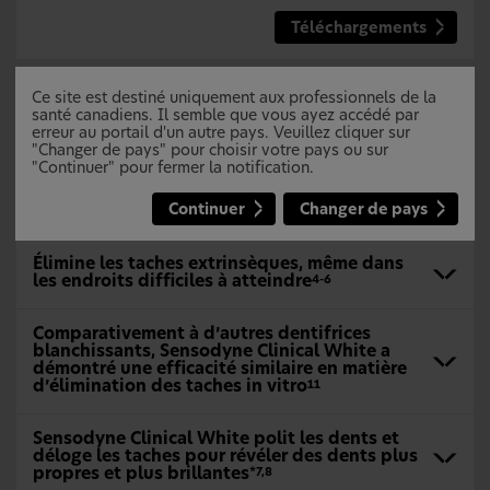
Téléchargements
Ce site est destiné uniquement aux professionnels de la
La technologie blanchissante de
santé canadiens. Il semble que vous ayez accédé par
erreur au portail d'un autre pays. Veuillez cliquer sur
Sensodyne la plus avancée
"Changer de pays" pour choisir votre pays ou sur
"Continuer" pour fermer la notification.
Il a été établi que Sensodyne Clinical White
Continuer
Changer de pays
blanchit les dents de 2 tons
*5
Élimine les taches extrinsèques, même dans
les endroits difficiles à atteindre
4-6
Comparativement à d’autres dentifrices
blanchissants, Sensodyne Clinical White a
démontré une efficacité similaire en matière
d’élimination des taches in vitro
11
Sensodyne Clinical White polit les dents et
déloge les taches pour révéler des dents plus
propres et plus brillantes
*7,8