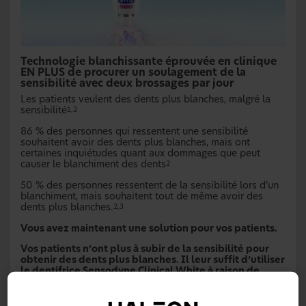
Technologie blanchissante éprouvée en clinique
EN PLUS de procurer un soulagement de la
sensibilité avec deux brossages par jour
Les patients veulent des dents plus blanches, malgré la
sensibilité
1,2
86 % des personnes qui ressentent une sensibilité
souhaitent avoir des dents plus blanches, mais ont
certaines inquiétudes quant aux dommages que peut
causer le blanchiment des dents
2
50 % des personnes ressentent de la sensibilité lors d’un
blanchiment, mais souhaitent tout de même avoir des
dents plus blanches.
2,3
Vous avez maintenant une solution pour vos patients.
Vos patients n’ont plus à subir de la sensibilité pour
obtenir des dents plus blanches. Il leur suffit d’utiliser
le dentifrice Sensodyne Clinical White à raison de
deux brossages par jour.