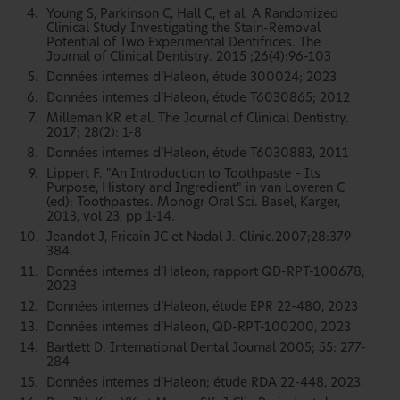
Young S, Parkinson C, Hall C, et al. A Randomized
Clinical Study Investigating the Stain-Removal
Potential of Two Experimental Dentifrices. The
Journal of Clinical Dentistry. 2015 ;26(4):96-103
Données internes d’Haleon, étude 300024; 2023
Données internes d’Haleon, étude T6030865; 2012
Milleman KR et al. The Journal of Clinical Dentistry.
2017; 28(2): 1-8
Données internes d’Haleon, étude T6030883, 2011
Lippert F. "An Introduction to Toothpaste – Its
Purpose, History and Ingredient" in van Loveren C
(ed): Toothpastes. Monogr Oral Sci. Basel, Karger,
2013, vol 23, pp 1-14.
Jeandot J, Fricain JC et Nadal J. Clinic.2007;28:379-
384.
Données internes d’Haleon; rapport QD-RPT-100678;
2023
Données internes d’Haleon, étude EPR 22-480, 2023
Données internes d’Haleon, QD-RPT-100200, 2023
Bartlett D. International Dental Journal 2005; 55: 277-
284
Données internes d’Haleon; étude RDA 22-448, 2023.