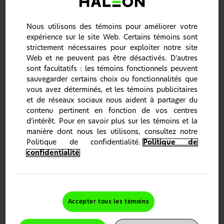
Nous utilisons des témoins pour améliorer votre
expérience sur le site Web. Certains témoins sont
strictement nécessaires pour exploiter notre site
Web et ne peuvent pas être désactivés. D’autres
sont facultatifs : les témoins fonctionnels peuvent
sauvegarder certains choix ou fonctionnalités que
vous avez déterminés, et les témoins publicitaires
et de réseaux sociaux nous aident à partager du
Notre maîtrise de la sensibilité n’a jamais été
contenu pertinent en fonction de vos centres
aussi radieuse
*
d’intérêt. Pour en savoir plus sur les témoins et la
Une formule sans danger pour l’émail qui permet de
manière dont nous les utilisons, consultez notre
blanchir et de polir les dents ainsi que de prévenir les
futures taches, tout en protégeant contre la sensibilité.
Politique de confidentialité.
Politique de
confidentialité
Le dentifrice Sensodyne Clinical White contient:
Oxyde d’aluminium -
pour déloger et éliminer les
taches
4-8
Tripolyphosphate de sodium (STP) -
pour
repousser les taches de la surface de la dent et
Accepter tous les témoins
prévenir l’apparition de nouvelles taches
7,8
Silice hautement nettoyante -
pour déloger les
taches de surface par une action physique
9