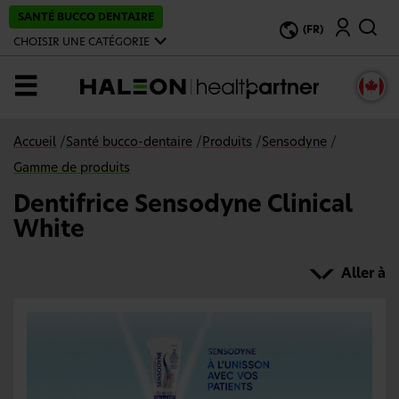
P
SANTÉ BUCCO DENTAIRE
Recherche
a
(FR)
s
CHOISIR UNE CATÉGORIE
s
e
r
MENU
a
u
c
o
Accueil
/
Santé bucco-dentaire
/
Produits
/
Sensodyne
/
n
t
Gamme de produits
e
n
Dentifrice Sensodyne Clinical
u
p
White
r
i
n
Aller à
c
i
p
a
l