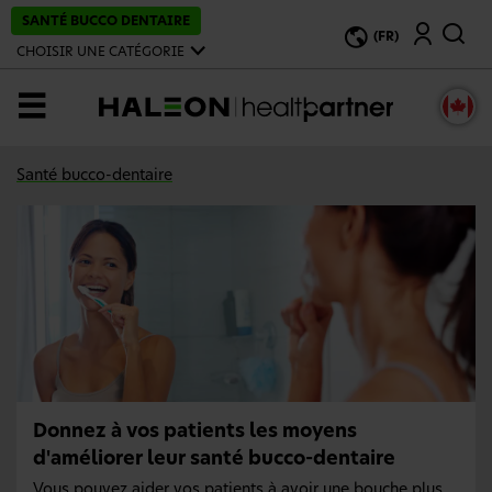
P
SANTÉ BUCCO DENTAIRE
Recherche
a
(FR)
s
CHOISIR UNE CATÉGORIE
s
e
r
MENU
a
u
c
o
Santé bucco-dentaire
n
t
e
n
u
p
r
i
n
c
i
p
a
l
Donnez à vos patients les moyens
d'améliorer leur santé bucco-dentaire
Vous pouvez aider vos patients à avoir une bouche plus