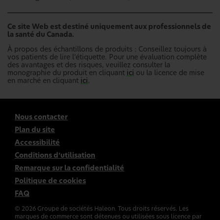
Ce site Web est destiné uniquement aux professionnels de
la santé du Canada.
À propos des échantillons de produits : Conseillez toujours à
vos patients de lire l’étiquette. Pour une évaluation complète
des avantages et des risques, veuillez consulter la
monographie du produit en cliquant
ici
ou la licence de mise
en marché en cliquant
ici
.
Nous contacter
Plan du site
Accessibilité
Conditions d’utilisation
Remarque sur la confidentialité
Politique de cookies
FAQ
©
2026
Groupe de sociétés Haleon. Tous droits réservés. Les
marques de commerce sont détenues ou utilisées sous licence par