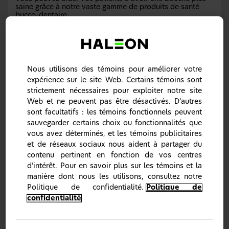
saine grâce à notre vaste gamme de produits de santé
bucco-dentaire.
Produits de santé bucco-dentaire
Nous utilisons des témoins pour améliorer votre
expérience sur le site Web. Certains témoins sont
strictement nécessaires pour exploiter notre site
Web et ne peuvent pas être désactivés. D’autres
sont facultatifs : les témoins fonctionnels peuvent
sauvegarder certains choix ou fonctionnalités que
vous avez déterminés, et les témoins publicitaires
et de réseaux sociaux nous aident à partager du
contenu pertinent en fonction de vos centres
d’intérêt. Pour en savoir plus sur les témoins et la
manière dont nous les utilisons, consultez notre
Politique de confidentialité.
Politique de
Sensodyne
confidentialité
Sensodyne est la marque #1 la plus recommandée par les
dentistes pour les dents sensibles1 qui fournit un
portefeuille de dentifrices pour aider à satisfaire les