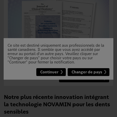
Ce site est destiné uniquement aux professionnels de la
SENSODYNE – voué à l’avancement scientifique
santé canadiens. Il semble que vous ayez accédé par
de solutions améliorées contre la sensibilité
erreur au portail d'un autre pays. Veuillez cliquer sur
dentaire
"Changer de pays" pour choisir votre pays ou sur
"Continuer" pour fermer la notification.
NOVAMIN a été évalué dans 24 études cliniques.
Apprenez-en plus sur la science de NOVAMIN.
Continuer
Changer de pays
Découvrez la science
Notre plus récente innovation intégrant
la technologie NOVAMIN pour les dents
sensibles