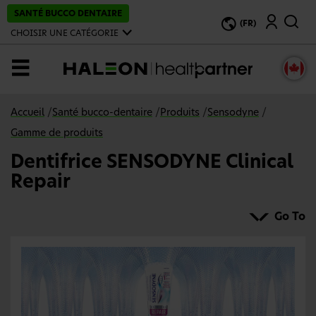
P
SANTÉ BUCCO DENTAIRE
Recherche
a
(FR)
s
CHOISIR UNE CATÉGORIE
s
e
r
MENU
a
u
c
o
Accueil
/
Santé bucco-dentaire
/
Produits
/
Sensodyne
/
n
t
Gamme de produits
e
n
Dentifrice SENSODYNE Clinical
u
p
Repair
r
i
n
Go To
c
i
p
a
l