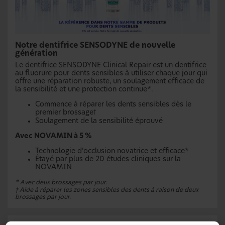
Notre dentifrice SENSODYNE de nouvelle
génération
Le dentifrice SENSODYNE Clinical Repair est un dentifrice
au fluorure pour dents sensibles à utiliser chaque jour qui
offre une réparation robuste, un soulagement efficace de
la sensibilité et une protection continue*.
Commence à réparer les dents sensibles dès le
premier brossage
†
Soulagement de la sensibilité éprouvé
Avec NOVAMIN à 5 %
Technologie d’occlusion novatrice et efficace*
Étayé par plus de 20 études cliniques sur la
NOVAMIN
* Avec deux brossages par jour.
† Aide à réparer les zones sensibles des dents à raison de deux
brossages par jour.