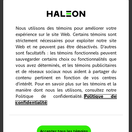
Nous utilisons des témoins pour améliorer votre
expérience sur le site Web. Certains témoins sont
strictement nécessaires pour exploiter notre site
Web et ne peuvent pas être désactivés. D’autres
sont facultatifs : les témoins fonctionnels peuvent
Les patients présentant une hypersensibilité
dentinaire veulent une solution efficace et
sauvegarder certains choix ou fonctionnalités que
durable
vous avez déterminés, et les témoins publicitaires
L’hypersensibilité dentinaire, ou les dents sensibles, peut
et de réseaux sociaux nous aident à partager du
avoir d’importantes conséquences sur la
qualité de vie
contenu pertinent en fonction de vos centres
liée à la santé bucco-dentaire des patients –
et se
d’intérêt. Pour en savoir plus sur les témoins et la
répercuter sur de nombreux aspects du quotidien
.
1-4
manière dont nous les utilisons, consultez notre
Pour obtenir un soulagement efficace et durable de
Politique de confidentialité.
Politique de
l’hypersensibilité dentinaire, il faut cibler la cause
confidentialité
profonde du problème en faisant appel à une
technologie d’occlusion globale
.
2,5
Les patients ont la chance de cibler les zones sensibles de
leurs dents grâce au dentifrice
SENSODYNE Clinical
Repair
avec NOVAMIN : une technologie d’occlusion
novatrice et efficace*.
Accepter tous les témoins