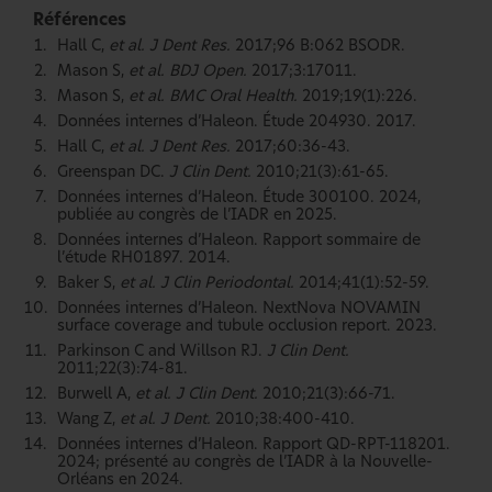
Références
Hall C,
et al. J Dent Res.
2017;96 B:062 BSODR.
Mason S,
et al. BDJ Open.
2017;3:17011.
Mason S,
et al. BMC Oral Health.
2019;19(1):226.
Données internes d’Haleon. Étude 204930. 2017.
Hall C,
et al. J Dent Res.
2017;60:36-43.
Greenspan DC.
J Clin Dent.
2010;21(3):61-65.
Données internes d’Haleon. Étude 300100. 2024,
publiée au congrès de l’IADR en 2025.
Données internes d’Haleon. Rapport sommaire de
l’étude RH01897. 2014.
Baker S,
et al. J Clin Periodontal.
2014;41(1):52-59.
Données internes d’Haleon. NextNova NOVAMIN
surface coverage and tubule occlusion report. 2023.
Parkinson C and Willson RJ.
J Clin Dent.
2011;22(3):74-81.
Burwell A,
et al. J Clin Dent.
2010;21(3):66-71.
Wang Z,
et al. J Dent.
2010;38:400-410.
Données internes d’Haleon. Rapport QD-RPT-118201.
2024; présenté au congrès de l’IADR à la Nouvelle-
Orléans en 2024.