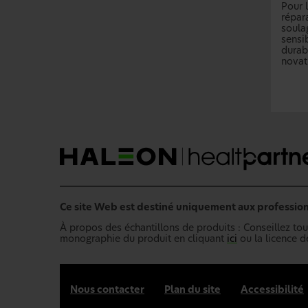
Pour 
répar
soula
sensib
durab
nova
Ce site Web est destiné uniquement aux profession
À propos des échantillons de produits : Conseillez touj
monographie du produit en cliquant
ici
ou la licence 
Nous contacter
Plan du site
Accessibilité