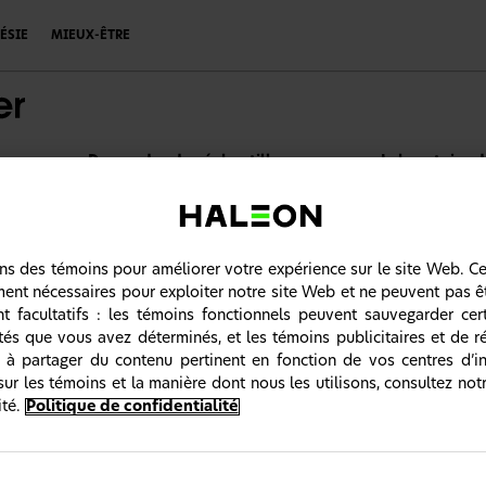
ÉSIE
MIEUX-ÊTRE
s
Demander des échantillons
Laboratoire d
ortiment de Produits Sensodyne
ons des témoins pour améliorer votre expérience sur le site Web. C
ne offre une gamme de produits spécialement formulés pour répondr
ment nécessaires pour exploiter notre site Web et ne peuvent pas ê
marque N ° 1 recommandée par les dentistes pour les dents sensible
nt facultatifs : les témoins fonctionnels peuvent sauvegarder cer
ents.
ités que vous avez déterminés, et les témoins publicitaires et de 
 à partager du contenu pertinent en fonction de vos centres d’in
sur les témoins et la manière dont nous les utilisons, consultez not
té.
Politique de confidentialité