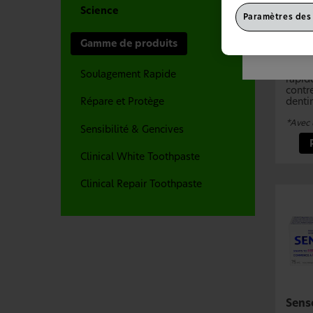
Ce site est 
Science
Paramètres des
ayez accédé p
Sens
choisir votre
Rapi
Gamme de produits
Senso
prouv
Soulagement Rapide
rapid
contre
denti
Répare et Protège
*Avec 
Sensibilité & Gencives
Clinical White Toothpaste
Clinical Repair Toothpaste
Sens