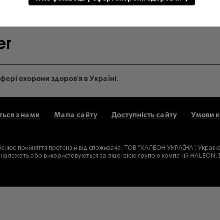
фері охорони здоров'я в Україні.
ться з нами
Мапа сайту
Доступність сайту
Умови 
йснює прийняття претензій від споживача: ТОВ "ХАЛЕОН УКРАЇНА", Україна, 0
рки належать або використовуються за ліцензією групою компаній HALEON