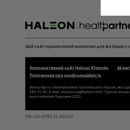
Цей сайт призначений виключно для фахівців у с
Корпоративний сайт Haleon Юкрейн
Зв'яжі
Положення про конфіденційність
Імпортер та уповноважена організація в Україні, яка зді
585-51-87. E-mail: mystory.ua@haleon.com. Торгові ма
виготовлення: березень 2023
PM-UA-OTRI-21-00010