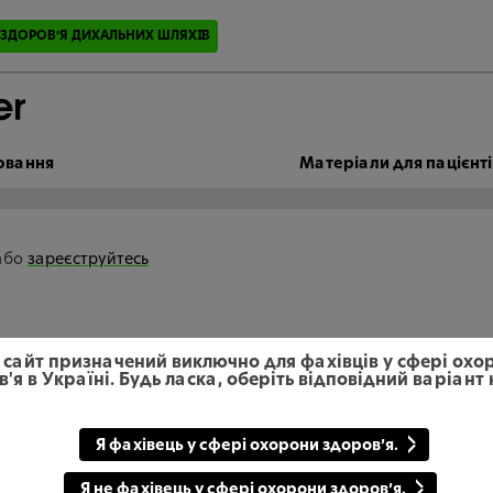
ЗДОРОВ’Я ДИХАЛЬНИХ ШЛЯХІВ
ювання
Матеріали для пацієнті
або
зареєструйтесь
 сайт призначений виключно для фахівців у сфері охо
'я в Україні. Будь ласка, оберіть відповідний варіант
Я фахівець у сфері охорони здоров’я.
Я не фахівець у сфері охорони здоров’я.