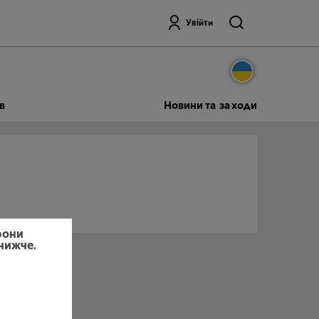
Пошук
Увійти
в
Новини та заходи
рони
 нижче.