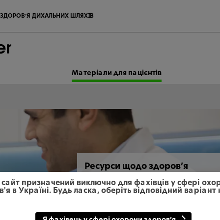
ЗДОРОВ’Я ДИХАЛЬНИХ ШЛЯХІВ
Матеріали для пацієнтів
Ресурси щодо здоров’я
порожнини рота для
 сайт призначений виключно для фахівців у сфері охо
підтримання спілкування з
'я в Україні. Будь ласка, оберіть відповідний варіант
вашим пацієнтом
Тут ви знайдете освітні ресурси для то
Я фахівець у сфері охорони здоров’я.