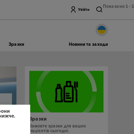
Показано 1 - 1
Пошук
Увійти
Зразки
Новини та заходи
рони
 нижче.
Зразки
Замовте зразки для ваших
пацієнтів сьогодні.
го,