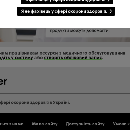
щоб допомогти вам надати вашим
пацієнтам краще розуміння умов, які
Я не фахівець у сфері охорони здоров’я.
можуть вплинути на здоров’я їхньої
порожнини рота, дати поради про те, 
зберегти здоров’я ротової порожнини 
надати інформацію про те, як наші
продукти можуть допомогти.
ним працівникам ресурси з медичного обслуговування
йдіть у систему
або
створіть обліковий запис
.
фері охорони здоров'я в Україні.
ться з нами
Мапа сайту
Доступність сайту
Умови 