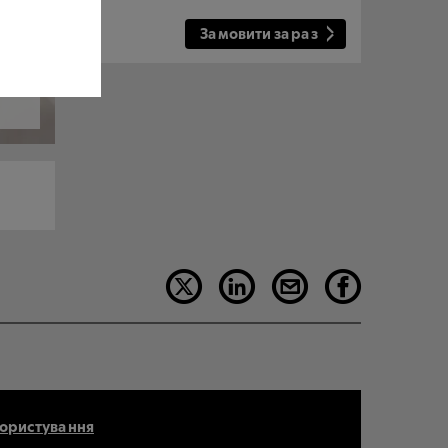
Замовити зараз
як
і
користування