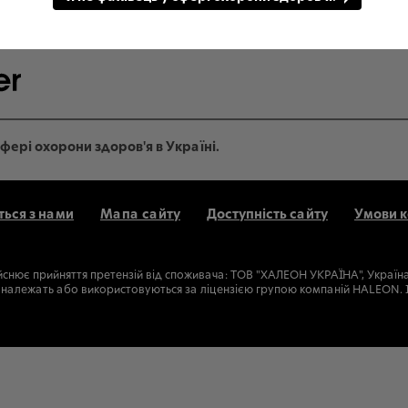
фері охорони здоров'я в Україні.
ться з нами
Мапа сайту
Доступність сайту
Умови 
йснює прийняття претензій від споживача: ТОВ "ХАЛЕОН УКРАЇНА", Україна, 0
рки належать або використовуються за ліцензією групою компаній HALEON