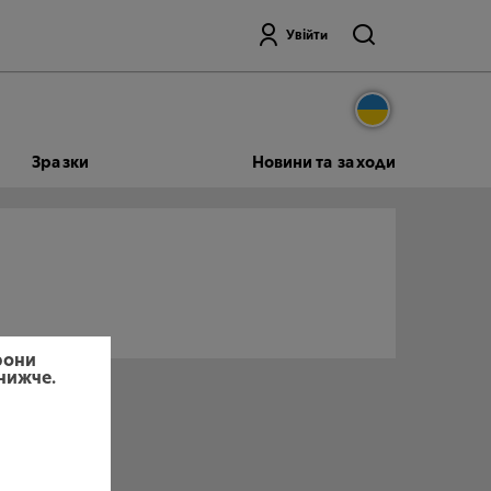
Пошук
Увійти
Зразки
Новини та заходи
рони
 нижче.