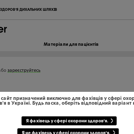
ЗДОРОВ’Я ДИХАЛЬНИХ ШЛЯХІВ
Матеріали для пацієнтів
або
зареєструйтесь
 сайт призначений виключно для фахівців у сфері охо
'я в Україні. Будь ласка, оберіть відповідний варіант
Я фахівець у сфері охорони здоров’я.
Я не фахівець у сфері охорони здоров’я.