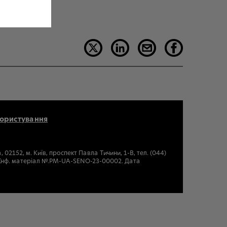
користування
2152, м. Київ, проспект Павла Тичини, 1-В, тел. (044)
. Інф. матеріал №.PM-UA-SENO-23-00002. Дата