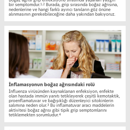
Boğaz ağrısı grip enfeksiyonu sırasında yaşanan yaygın
bir semptomdur.
Burada, grip sırasında boğaz ağrısına,
1,2
nedenlerine ve hangi farklı ayırıcı tanıların göz önüne
alınmasının gerekebileceğine daha yakından bakıyoruz.
İnflamasyonun boğaz ağrısındaki rolü
İnfluenza virüsünden kaynaklanan enfeksiyon, enfekte
olan hastada immün yanıtı tetikleyerek çeşitli kemotaktik,
proenflamatuvar ve bağışıklığı düzenleyici sitokinlerin
salımına neden olur.
Bu inflamatuvar aracı maddelerin
3
aktivitesi boğaz ağrısı gibi tipik grip semptomlarını
tetiklemekten sorumludur.
4