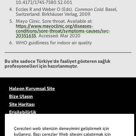
10.4172/1745-7580.S2.001
Eccles R and Weber O (Eds).
Common Cold.
Basel,
Switzerland: Birkhäuser Verlag, 2009.
Mayo Clinic. Sore throat. Available at:
https://www.mayoclinic.org/diseases-
conditions/sore-throat/symptoms-causes/syc-
20351635
. Accessed: Mar 2020
WHO guidliness for indoor air quality
Bu site sadece Türkiye'de faaliyet gösteren sağlık
profesyonelleri için hazırlanmıştır.
Haleon Kurumsal Site
Bize Ulaşın
Site Haritası
Erişilebilirlik
Kullanım Şartları
Gizlilik Bildirimi
Çerezleri web sitenizin deneyimini geliştirmek için
kullanırız. Bazı çerezler Web sitesini çalıştırmak için