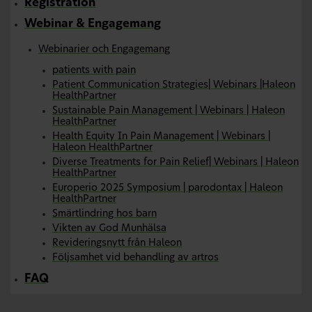
Registration
Webinar & Engagemang
Webinarier och Engagemang
patients with pain
Patient Communication Strategies| Webinars |Haleon
HealthPartner
Sustainable Pain Management | Webinars | Haleon
HealthPartner
Health Equity In Pain Management | Webinars |
Haleon HealthPartner
Diverse Treatments for Pain Relief| Webinars | Haleon
HealthPartner
Europerio 2025 Symposium | parodontax | Haleon
HealthPartner
Smärtlindring hos barn
Vikten av God Munhälsa
Revideringsnytt från Haleon
Följsamhet vid behandling av artros
FAQ