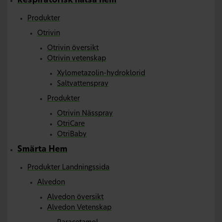
Respiratorisk hälsa hem
Produkter
Otrivin
Otrivin översikt
Otrivin vetenskap
Xylometazolin-hydroklorid
Saltvattenspray
Produkter
Otrivin Nässpray
OtriCare
OtriBaby
Smärta Hem
Produkter Landningssida
Alvedon
Alvedon översikt
Alvedon Vetenskap