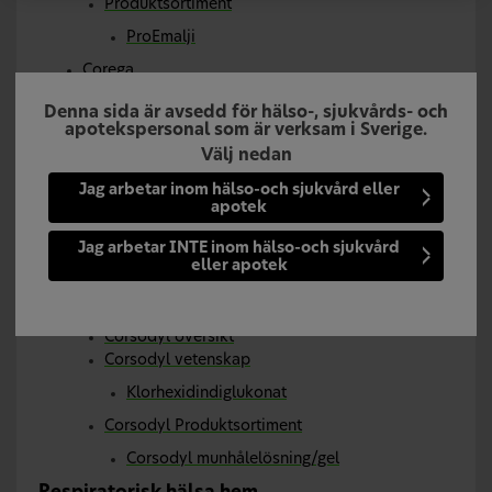
Produktsortiment
ProEmalji
Corega
Corega översikt
Denna sida är avsedd för hälso-, sjukvårds- och
Corega vetenskap
apotekspersonal som är verksam i Sverige.
Välj nedan
Corega vetenskap: Fixativ
Corega vetenskap: rengöringstabletter
Jag arbetar inom hälso-och sjukvård eller
apotek
Corega produktsortiment landningssida
Corega fixativ
Jag arbetar INTE inom hälso-och sjukvård
eller apotek
Corega rengöringstabletter
Corsodyl
Corsodyl översikt
Corsodyl vetenskap
Klorhexidindiglukonat
Corsodyl Produktsortiment
Corsodyl munhålelösning/gel