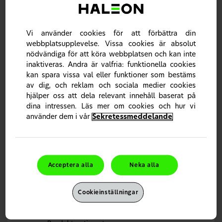
Repair & Protect
Rapid Relief
Essential Care
Vi använder cookies för att förbättra din
Sensodyne Clinical Repair tandkräm | Haleon
webbplatsupplevelse. Vissa cookies är absolut
HealthPartner
nödvändiga för att köra webbplatsen och kan inte
parodontax
inaktiveras. Andra är valfria: funktionella cookies
kan spara vissa val eller funktioner som bestäms
parodontax översikt
av dig, och reklam och sociala medier cookies
parodontax vetenskap landingssida
hjälper oss att dela relevant innehåll baserat på
Parodontax vetenskap natriumbikarbonat
dina intressen. Läs mer om cookies och hur vi
Parodontax vetenskap: tennfluorid+zink
använder dem i vår
Sekretessmeddelande
parodontax produktsortiment Landingssida
parodontax essential
parodontax tandkräm| Haleon HealthPartner
Acceptera alla
Neka alla
ProEmalj
ProEmalj översikt
Cookieinställningar
ProEmalj vetenskap
ProEmalj vetenskap