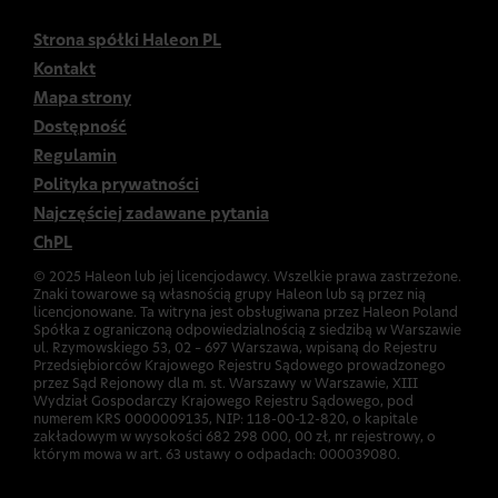
Strona spółki Haleon PL
Kontakt
Mapa strony
Dostępność
Regulamin
Polityka prywatności
Najczęściej zadawane pytania
ChPL
© 2025 Haleon lub jej licencjodawcy. Wszelkie prawa zastrzeżone.
Znaki towarowe są własnością grupy Haleon lub są przez nią
licencjonowane. Ta witryna jest obsługiwana przez Haleon Poland
Spółka z ograniczoną odpowiedzialnością z siedzibą w Warszawie
ul. Rzymowskiego 53, 02 – 697 Warszawa, wpisaną do Rejestru
Przedsiębiorców Krajowego Rejestru Sądowego prowadzonego
przez Sąd Rejonowy dla m. st. Warszawy w Warszawie, XIII
Wydział Gospodarczy Krajowego Rejestru Sądowego, pod
numerem KRS 0000009135, NIP: 118-00-12-820, o kapitale
zakładowym w wysokości 682 298 000, 00 zł, nr rejestrowy, o
którym mowa w art. 63 ustawy o odpadach: 000039080.