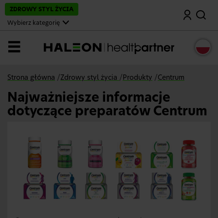
P
ZDROWY STYL ŻYCIA
Wyszukaj
o
m
Wybierz kategorię
i
ń
i
MENU
p
r
z
e
Strona główna
/
Zdrowy styl życia
/
Produkty
/
Centrum
j
d
Najważniejsze informacje
ź
d
dotyczące preparatów Centrum
o
g
ł
ó
w
n
e
j
t
r
e
ś
c
i