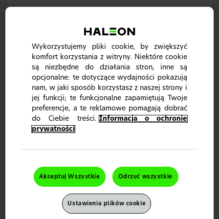
Wykorzystujemy pliki cookie, by zwiększyć
komfort korzystania z witryny. Niektóre cookie
są niezbędne do działania stron, inne są
opcjonalne: te dotyczące wydajności pokazują
nam, w jaki sposób korzystasz z naszej strony i
jej funkcji; te funkcjonalne zapamiętują Twoje
preferencje, a te reklamowe pomagają dobrać
do Ciebie treści.
Informacja o ochronie
Wspomaga ogólny stan zdrowia i dobre
prywatności
samopoczucie
Dla zdrowej skóry, włosów, paznokci i oczu.
Różnica, jaką sprawiają produkty
Akceptuj Wszystkie
Odrzuć wszystkie
Centrum
Ustawienia plików cookie
Ponad 40-letnie dziedzictwo