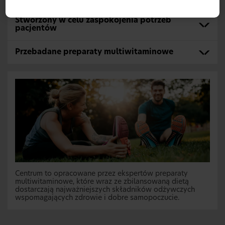
Stworzony w celu zaspokojenia potrzeb
pacjentów
Przebadane preparaty multiwitaminowe
Centrum to opracowane przez ekspertów preparaty
multiwitaminowe, które wraz ze zbilansowaną dietą
dostarczają najważniejszych składników odżywczych
wspomagających zdrowie i dobre samopoczucie.