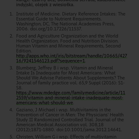
indyjski, olejek z wiesiołka.
Institute of Medicine. Dietary Reference Intakes: The
Essential Guide to Nutrient Requirements.
Washington, DC, The National Academies Press,
2006. doi.org/10.17226/11537.
Food and Agriculture Organization and the World
Health Organization. Food and Nutrition Division.
Human Vitamin and Mineral Requirements, Second
Edition.
http://apps.who.int/iris/bitstream/handle/10665/427
16/9241546123.pdf?sequence=1
.
Blumberg, Jeffrey B i wsp. Vitamin and Mineral
Intake Is Inadequate for Most Americans: What
Should We Advise Patients About Supplements? The
Journal of family practice vol. 65,9 Suppl (2016): S1-
S8.
https://www.mdedge.com/familymedicine/article/11
2559/vitamin-and-mineral-intake-inadequate-most-
americans-what-should-we
.
Gaziano, J Michael i wsp. Multivitamins in the
Prevention of Cancer in Men: The Physicians' Health
Study II Randomized Controlled Trial. Journal of the
American Medical Association vol. 308,18
(2012);1871–1880. doi:10.1001/jama.2012.14641.
Christen, William G i wsp. Effects of multivitamin