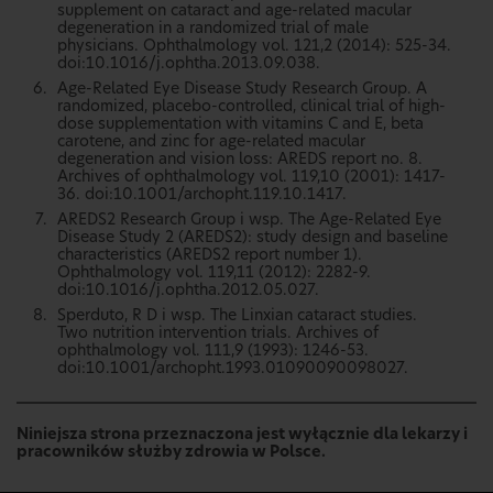
supplement on cataract and age-related macular
degeneration in a randomized trial of male
physicians. Ophthalmology vol. 121,2 (2014): 525-34.
doi:10.1016/j.ophtha.2013.09.038.
Age-Related Eye Disease Study Research Group. A
randomized, placebo-controlled, clinical trial of high-
dose supplementation with vitamins C and E, beta
carotene, and zinc for age-related macular
degeneration and vision loss: AREDS report no. 8.
Archives of ophthalmology vol. 119,10 (2001): 1417-
36. doi:10.1001/archopht.119.10.1417.
AREDS2 Research Group i wsp. The Age-Related Eye
Disease Study 2 (AREDS2): study design and baseline
characteristics (AREDS2 report number 1).
Ophthalmology vol. 119,11 (2012): 2282-9.
doi:10.1016/j.ophtha.2012.05.027.
Sperduto, R D i wsp. The Linxian cataract studies.
Two nutrition intervention trials. Archives of
ophthalmology vol. 111,9 (1993): 1246-53.
doi:10.1001/archopht.1993.01090090098027.
Niniejsza strona przeznaczona jest wyłącznie dla lekarzy i
pracowników służby zdrowia w Polsce.