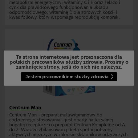
metabolizm energetyczny; witaminy C i E oraz żelazo i
cynk dla prawidłowego funkcjonowania układu
odpornościowego; witaminę D dla zdrowych kości; i
kwas foliowy, który wspomaga reprodukcję komórek.
Ta strona internetowa jest przeznaczona dla
polskich pracowników służby zdrowia. Prosimy o
zamknięcie strony, jeśli do nich nie należysz.
Jestem pracownikiem służby zdrowia
Centrum Man
Centrum Man – preparat multiwitaminowy do
codziennego stosowania – jest oparty na tej samej
bogatej recepturze co preparat Centrum Kompletne od A
do Z. Wraz ze zbilansowaną dietą spełni potrzeby
aktywnych mężczyzn w zakresie składników odżywczych.