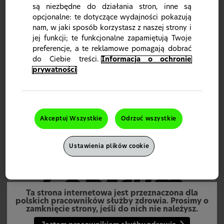
są niezbędne do działania stron, inne są
opcjonalne: te dotyczące wydajności pokazują
nam, w jaki sposób korzystasz z naszej strony i
jej funkcji; te funkcjonalne zapamiętują Twoje
preferencje, a te reklamowe pomagają dobrać
Gama produktów Wellness
do Ciebie treści.
Informacja o ochronie
Dzięki naszej ofercie produktów z gamy Wellness możesz
prywatności
pomóc swoim pacjentom lepiej zadbać o ich zdrowie i
dobre samopoczucie.
Produkty z kategorii Wellness
Akceptuj Wszystkie
Odrzuć wszystkie
Ustawienia plików cookie
Ta strona internetowa jest przeznaczona dla
polskich pracowników służby zdrowia. Prosimy o
zamknięcie strony, jeśli do nich nie należysz.