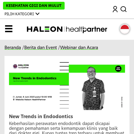
L
KESEHATAN GIGI DAN MULUT
Mencari
e
w
PILIH KATEGORI
a
t
i
MENU
k
e
k
o
Beranda
/
Berita dan Event
/
Webinar dan Acara
n
t
e
n
u
t
a
m
a
New Trends in Endodontics
Keberhasilan perawatan endodontik dapat dicapai
dengan pemahaman serta kemampuan klinis yang baik
dari dokter gigi. Kupas tuntas tren terbaru untuk membuat