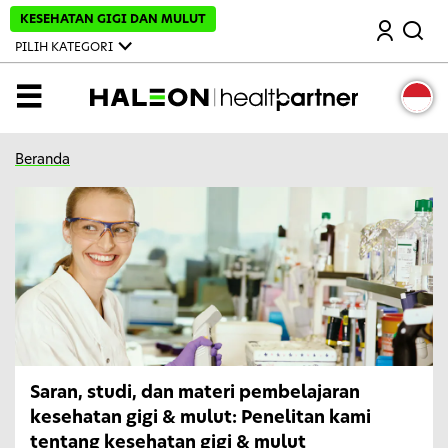
L
KESEHATAN GIGI DAN MULUT
Mencari
e
w
PILIH KATEGORI
a
t
i
MENU
k
e
k
o
Beranda
n
t
e
n
u
t
a
m
a
Saran, studi, dan materi pembelajaran
kesehatan gigi & mulut: Penelitan kami
tentang kesehatan gigi & mulut