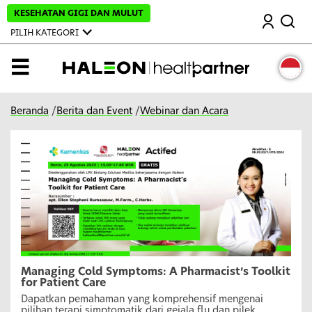
L
KESEHATAN GIGI DAN MULUT
Mencari
e
w
PILIH KATEGORI
a
t
i
MENU
k
e
k
o
Beranda
/
Berita dan Event
/
Webinar dan Acara
n
t
e
n
u
t
a
m
a
Managing Cold Symptoms: A Pharmacist’s Toolkit
for Patient Care
Dapatkan pemahaman yang komprehensif mengenai
pilihan terapi simptomatik dari gejala flu dan pilek