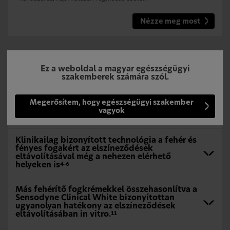
Nézze meg most
A Sensodyne legfejlettebb fogfehérítő
Ez a weboldal a magyar egészségügyi
technológiája
szakemberek számára szól.
A Sensodyne Clinical White klinikailag
Megerősítem, hogy egészségügyi szakember
bizonyítottan 2 árnyalattal fehérebb fogakat
vagyok
eredményez
*5
Klinikailag bizonyított technológia a fehér és
fényes fogakért az elszíneződések
eltávolításával még a nehezen elérhető
helyeken is
4-6
Más fehérítő fogkrémekkel összehasonlítva a
Sensodyne Clinical White bizonyítottan
ugyanolyan hatékony az elszíneződések
eltávolításában in vitro.
11