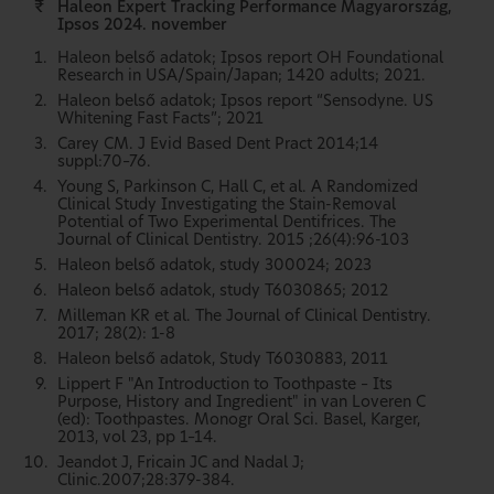
₹
Haleon Expert Tracking Performance Magyarország,
Ipsos 2024. november
Haleon belső adatok; Ipsos report OH Foundational
Research in USA/Spain/Japan; 1420 adults; 2021.
Haleon belső adatok; Ipsos report “Sensodyne. US
Whitening Fast Facts”; 2021
Carey CM. J Evid Based Dent Pract 2014;14
suppl:70–76.
Young S, Parkinson C, Hall C, et al. A Randomized
Clinical Study Investigating the Stain-Removal
Potential of Two Experimental Dentifrices. The
Journal of Clinical Dentistry. 2015 ;26(4):96-103
Haleon belső adatok, study 300024; 2023
Haleon belső adatok, study T6030865; 2012
Milleman KR et al. The Journal of Clinical Dentistry.
2017; 28(2): 1-8
Haleon belső adatok, Study T6030883, 2011
Lippert F "An Introduction to Toothpaste – Its
Purpose, History and Ingredient" in van Loveren C
(ed): Toothpastes. Monogr Oral Sci. Basel, Karger,
2013, vol 23, pp 1–14.
Jeandot J, Fricain JC and Nadal J;
Clinic.2007;28:379-384.