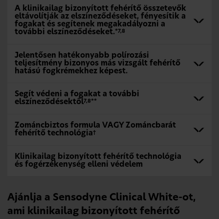
A klinikailag bizonyított fehérítő összetevők
eltávolítják az elszíneződéseket, fényesítik a
fogakat és segítenek megakadályozni a
további elszíneződéseket.
*7,8
Jelentősen hatékonyabb polírozási
teljesítmény bizonyos más vizsgált fehérítő
hatású fogkrémekhez képest.
Segít védeni a fogakat a további
elszíneződésektől
7,8**
Zománcbiztos formula VAGY Zománcbarát
fehérítő technológia
†
Klinikailag bizonyított fehérítő technológia
és fogérzékenység elleni védelem
Ajánlja a Sensodyne Clinical White-ot,
ami klinikailag bizonyított fehérítő