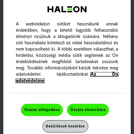
White fogkrémet.
*általános, nem fogfehérítésre fejlesztett fogkrémmel történő
fogmosással szemben, rendszeres napi kétszeri fogmosás esetén
A weboldalon sütiket használunk annak
érdekében, hogy a lehető legjobb felhasználói
élményt nyújtsuk a látogatóink számára. Néhány
süti használata kötelező az oldal használatához és
nem kapcsolható ki. A többi esetében választhat, a
hirdetési, közösségi média sütik segítenek az Ön
érdeklődésének megfelelő tartalmakat osszunk
meg. További információjókért kérjük tekintse meg
adatvédelmi tájékoztatónkat.
Az Ön
adatvédelme
Sensodyne Clinical White – a legjobb fehérítő
megoldásunk fogérzékenység elleni védelemmel
A klinikailag bizonyított hatású összetevők fellazítják és
eltávolítják az elszíneződéseket.
Összes elfogadása
Összes elutasítása
A Sensodyne Clinical White a következőket tartalmazza:
Alumina – fellazítja és eltávolítja a felületi
elszíneződéseket
8
Beállítások kezelése
Nátrium-tripolifoszfát – megakadályozza az új