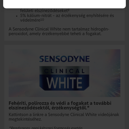
elszíneződések kialakulását
7,8
Szilícium-dioxid – fizikai hatással eltávolítja a
felületi elszíneződéseket
9
5% kálium-nitrát – az érzékenység enyhítésére és
védelmére
10
A Sensodyne Clinical White nem tartalmaz hidrogén-
peroxidot, amely érzékenyebbé teheti a fogakat.
Fehéríti, polírozza és védi a fogakat a további
elszíneződésektől, érzékenységtől.*
Kattintson a linkre a Sensodyne Clinical White videójának
megtekintéséhez.
*Rendszeres, napi kétszeri fogmosás esetén