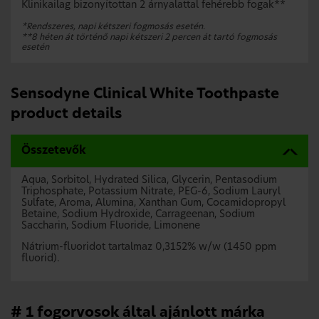
Klinikailag bizonyítottan 2 árnyalattal fehérebb fogak**
*Rendszeres, napi kétszeri fogmosás esetén.
**8 héten át történő napi kétszeri 2 percen át tartó fogmosás
esetén
Sensodyne Clinical White Toothpaste
product details
Összetevők
Aqua, Sorbitol, Hydrated Silica, Glycerin, Pentasodium
Triphosphate, Potassium Nitrate, PEG-6, Sodium Lauryl
Sulfate, Aroma, Alumina, Xanthan Gum, Cocamidopropyl
Betaine, Sodium Hydroxide, Carrageenan, Sodium
Saccharin, Sodium Fluoride, Limonene
Nátrium-fluoridot tartalmaz 0,3152% w/w (1450 ppm
fluorid).
# 1 fogorvosok által ajánlott márka