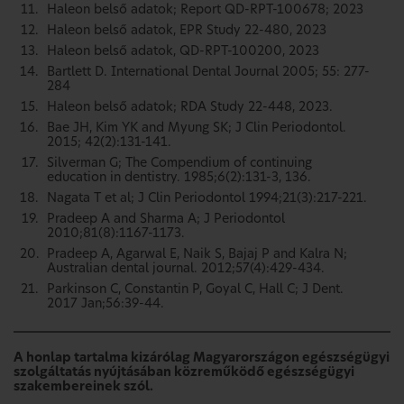
Haleon belső adatok; Report QD-RPT-100678; 2023
Haleon belső adatok, EPR Study 22-480, 2023
Haleon belső adatok, QD-RPT-100200, 2023
Bartlett D. International Dental Journal 2005; 55: 277-
284
Haleon belső adatok; RDA Study 22-448, 2023.
Bae JH, Kim YK and Myung SK; J Clin Periodontol.
2015; 42(2):131-141.
Silverman G; The Compendium of continuing
education in dentistry. 1985;6(2):131-3, 136.
Nagata T et al; J Clin Periodontol 1994;21(3):217-221.
Pradeep A and Sharma A; J Periodontol
2010;81(8):1167-1173.
Pradeep A, Agarwal E, Naik S, Bajaj P and Kalra N;
Australian dental journal. 2012;57(4):429-434.
Parkinson C, Constantin P, Goyal C, Hall C; J Dent.
2017 Jan;56:39-44.
A honlap tartalma kizárólag Magyarországon egészségügyi
szolgáltatás nyújtásában közreműködő egészségügyi
szakembereinek szól.