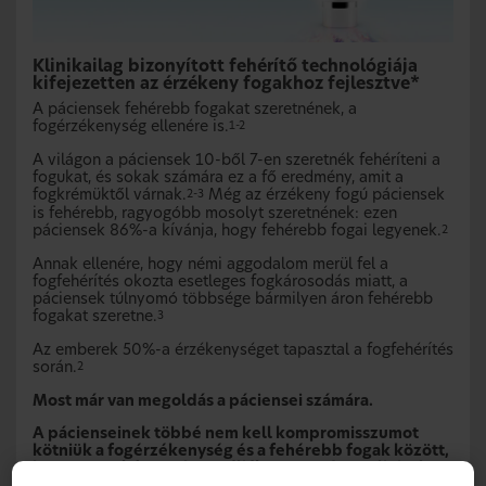
Klinikailag bizonyított fehérítő technológiája
kifejezetten az érzékeny fogakhoz fejlesztve*
A páciensek fehérebb fogakat szeretnének, a
fogérzékenység ellenére is.
1-2
A világon a páciensek 10-ből 7-en szeretnék fehéríteni a
fogukat, és sokak számára ez a fő eredmény, amit a
fogkrémüktől várnak.
Még az érzékeny fogú páciensek
2-3
is fehérebb, ragyogóbb mosolyt szeretnének: ezen
páciensek 86%-a kívánja, hogy fehérebb fogai legyenek.
2
Annak ellenére, hogy némi aggodalom merül fel a
fogfehérítés okozta esetleges fogkárosodás miatt, a
páciensek túlnyomó többsége bármilyen áron fehérebb
fogakat szeretne.
3
Az emberek 50%-a érzékenységet tapasztal a fogfehérítés
során.
2
Most már van megoldás a páciensei számára.
A pácienseinek többé nem kell kompromisszumot
kötniük a fogérzékenység és a fehérebb fogak között,
ha naponta kétszer használják a Sensodyne Clinical