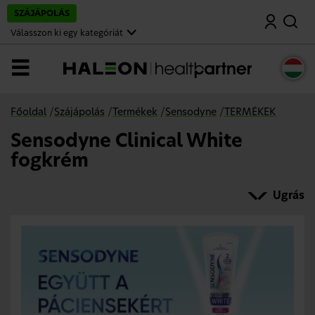
U
SZÁJÁPOLÁS
Keresés
g
r
Válasszon ki egy kategóriát
á
s
a
Menü
f
ő
t
a
Főoldal
/
Szájápolás
/
Termékek
/
Sensodyne
/
TERMÉKEK
r
t
Sensodyne Clinical White
a
l
fogkrém
o
m
r
Ugrás
a