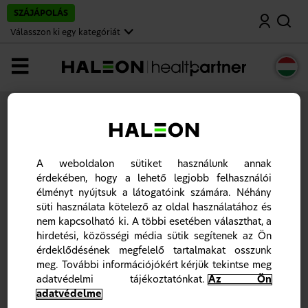
U
SZÁJÁPOLÁS
Keresés
g
r
Válasszon ki egy kategóriát
á
s
a
Menü
f
ő
t
a
Főoldal
r
t
Igényeljen termékmintákat
a
l
o
Mintaigénylésre negyedévente egyszer van lehetőség
A weboldalon sütiket használunk annak
m
fogorvosok, dentálhigiénikusok és fogtechnikusok számára.
érdekében, hogy a lehető legjobb felhasználói
r
Mintatermékeket vagy a területért felelős képviselő fog
a
élményt nyújtsuk a látogatóink számára. Néhány
eljuttatni a rendelőbe a személyes látogatás során vagy ha az
adott negyedévben a képviselő az Ön praxisát nem látogatja
süti használata kötelező az oldal használatához és
személyesen, akkor online van lehetősége termékminta
nem kapcsolható ki. A többi esetében választhat, a
igénylésre, az űrlap kitöltésével.
hirdetési, közösségi média sütik segítenek az Ön
Kérjük, vegye figyelembe: A személyes adataiban vagy
érdeklődésének megfelelő tartalmakat osszunk
praxisával kapcsolatos szállítási adatokban bekövetkezett
meg. További információjókért kérjük tekintse meg
bármilyen változás esetén az Ön egészségügyi szakemberi
adatvédelmi tájékoztatónkat.
Az Ön
státuszát ismételten jóvá kell hagynunk. Mielőtt a Haleon a
termékminta igénylést feldolgozza, az adott felhasználói
adatvédelme
fiókot jóvá kell hagynunk.