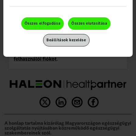
Ez a weboldal a magyar egészségügyi
szakemberek számára szól.
Kérjük, az igényelt termékminta esetében válassza ki a
mennyiségnél az 1-et.
Megerősítem, hogy egészségügyi szakember
Mintarendeléssel kapcsolatos probléma esetén, kérjük küldjön
Összes elfogadása
Összes elutasítása
vagyok
nekünk e-mailt az alábbi e-mail címre:
hu.hhp-
admin@haleon.com
. Kérjük küldje el a levélben
pecsétszámát/nyilvántartási számát és a hibaüzenetről egy
Beállítások kezelése
képernyőfotót.
Ehhez
jelentkezzen be
vagy
hozzon létre egy
felhasználói fiókot
.
A honlap tartalma kizárólag Magyarországon egészségügyi
szolgáltatás nyújtásában közreműködő egészségügyi
szakembereinek szól.