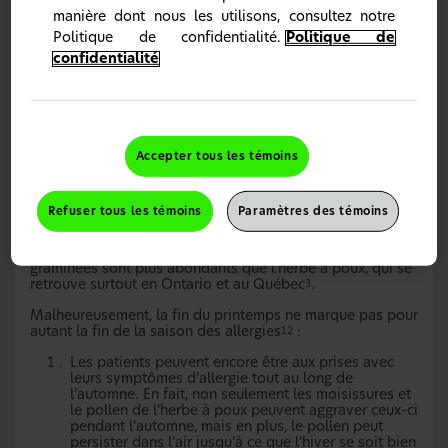
nombreuses populations (États-Unis et Europe)
.
11
manière dont nous les utilisons, consultez notre
Politique de confidentialité.
Politique de
confidentialité
Variabilité régionale des allergies
Les aéroallergènes sont des substances présentes
naturellement dans l’environnement, qui sont largement
répandues au Canada. L’Union internationale des sociétés
d’immunologie (International Union of Immunological
Societies) dénombre plus de 150 pollens allergènes. De
Accepter tous les témoins
ce nombre, il y en a 12 qui sont particulièrement dignes
d’intérêt en Europe, et c’est l’herbe à poux qui est le plus
courant. Au Canada, les pollens des arbres et des
Refuser tous les témoins
Paramètres des témoins
graminées, notamment celui de l’herbe à poux, sont les
principaux pollens allergènes en suspension dans l’air à
l’extérieur. Il est intéressant de noter que le bouleau et les
graminées sont plus abondants que l’herbe à poux, qui se
retrouve surtout en Ontario et au Québec
.
3
Malheureusement, la fin du printemps ne marque pas pour
autant la fin de la saison des allergies
:
12
Les patients peuvent encore être aux prises avec
leurs symptômes d’allergie tout au long de
l’automne. En fait, non seulement les moisissures et
le pollen de l’herbe à poux peuvent aggraver ceux-ci
pendant l’automne, mais en plus, le pollen peut
persister dans l’air jusqu’à ce que l’hiver se soit bien