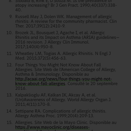
Sibbald B, Rink E, D’Souza M. Is the prevalence of
atopy increasing? Br J Gen Pract. 1990;40(337):338-
40.
Russell May J, Dolen WK. Management of allergic
rhinitis: A review for the community pharmacist. Clin
Ther. 2017;39(12):2410-9.
Brozek JL, Bousquet J, Agache I, et al. Allergic
Rhinitis and its Impact on Asthma (ARIA) guidelines—
2016 revision. J Allergy Clin Immunol.
2017;140(4):950-8.
Wheatley LM, Togias A. Allergic Rhinitis. N Engl J
Med. 2015;372(5):456-63.
Four Things You Might Not Know About Fall
Allergies. Site Web de l’American College of Allergy,
Asthma & Immunology. Disponible au
http://acaai.org/news/four-things-you-might-not-
know-about-fall-allergies
. Consulté le 20 septembre
2016.
Kalpaklioglu AF, Kalkan IK, Akcay A, et al.
(Un)Awareness of Allergy. World Allergy Organ J.
2011;4(11):170-8.
Settipane RA. Complications of allergic thinitis.
Allergy Asthma Proc. 1999;20(4):209-13.
Allergies. Site Web de la Mayo Clinic. Disponible au
https://www.mayoclinic.org/diseases-