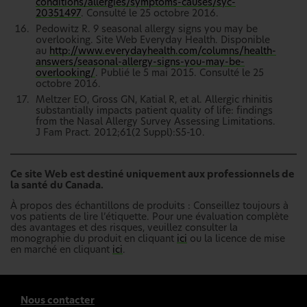
conditions/allergies/symptoms-causes/syc-
20351497
. Consulté le 25 octobre 2016.
Pedowitz R. 9 seasonal allergy signs you may be
overlooking. Site Web Everyday Health. Disponible
au
http://www.everydayhealth.com/columns/health-
answers/seasonal-allergy-signs-you-may-be-
overlooking/
. Publié le 5 mai 2015. Consulté le 25
octobre 2016.
Meltzer EO, Gross GN, Katial R, et al. Allergic rhinitis
substantially impacts patient quality of life: findings
from the Nasal Allergy Survey Assessing Limitations.
J Fam Pract. 2012;61(2 Suppl):S5-10.
Ce site Web est destiné uniquement aux professionnels de
la santé du Canada.
À propos des échantillons de produits : Conseillez toujours à
vos patients de lire l’étiquette. Pour une évaluation complète
des avantages et des risques, veuillez consulter la
monographie du produit en cliquant
ici
ou la licence de mise
en marché en cliquant
ici
.
Nous contacter