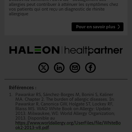
allergies peut contribuer à atténuer les symptômes chez
vos patients qui ont reçu un diagnostic de rhinite
allergique
Pour en savoir plus
Références :
Pawankar RS, Sánchez-Borges M, Bonini S, Kaliner
MA. Chapter 2. The burden of allergic diseases. In:
Pawankar R, Canonica GW, Holgate ST, Lockey RF,
Blaiss MS. WAO White Book on Allergy: Update
2013. Milwaukee, WI: World Allergy Organization;
2013. Disponible au
https://www.worldallergy.org/UserFiles/file/WhiteBo
ok2-2013-v8.pdf
.