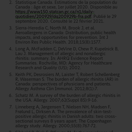
Statistique Canada. Estimations de la population du
Canada : âge et sexe, 1er juillet 2020. Disponible au
https://www150.statcan.gc.ca/n1/daily-
quotidien/200929/dq200929b-fra.pdf
. Publié le 29
septembre 2020. Consulté le 22 février 2021.
Sierra-Heredia C, North M, Brook J, et al.
Aeroallergens in Canada: Distribution, public health
impacts, and opportunities for prevention. Int J
Environ Res Public Health. 2018;15(8):1577.
Long A, McFadden C, DeVine D, Chew P, Kupelnick B,
Lau J. Management of allergic and nonallergic
rhinitis: summary. In: AHRQ Evidence Report
Summaries. Rochville, MD: Agency for Healthcare
Research and Quality (US); 2002.
Keith PK, Desrosiers M, Laister T, Robert Schellenberg
R, Waserman S. The burden of allergic rhinitis (AR) in
Canada: perspectives of physicians and patients.
Allergy Asthma Clin Immunol. 2012;8(1):7.
Schatz M. A survey of the burden of allergic rhinitis in
the USA. Allergy. 2007;62(Suppl 85):9-16.
Linneberg A, Jørgensen T, Nielsen NH, Madsen F,
Frølund L, Dirksen A. The prevalence of skin-test-
positive allergic rhinitis in Danish adults: two cross-
sectional surveys 8 years apart. The Copenhagen
allergy study. Allergy. 2000;55(8):767-72.