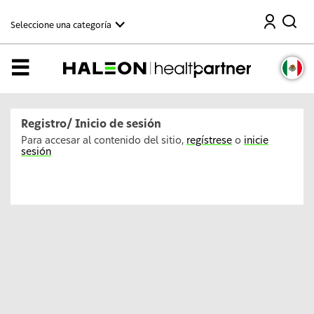
C
Buscar
o
Seleccione una categoría
n
t
i
n
Menú
u
a
r
a
l
Registro/ Inicio de sesión
c
o
Para accesar al contenido del sitio,
regístrese
o
inicie
n
sesión
t
e
n
i
d
o
p
r
i
n
c
i
p
a