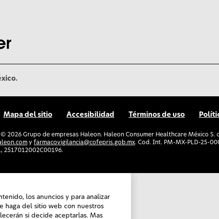
éxico.
Mapa del sitio
Accesibilidad
Términos de uso
Polít
. ©
2026
Grupo de empresas Haleon. Haleon Consumer Healthcare México S. de 
aleon.com
y
farmacovigilancia@cofepris.gob.mx
. Cod. Int. PM-MX-PLD-25-
1, 2517012002C00196.
ntenido, los anuncios y para analizar
e haga del sitio web con nuestros
blecerán si decide aceptarlas. Mas