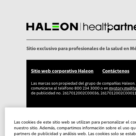
l
Sitio exclusivo para profesionales de la salud en M
Sitio web corporativo Haleon
Contáctenos
Las marcas son propiedad del grupo de compañías Haleon
comunicarse al teléfono 800 234 3000 o en
mystory.mx@h
de publicidad no. 2617012002C00036, 2617012002C0001
PM-MX-TESA-24-00039
Las cookies de este sitio web se utilizan para personalizar el co
nuestro sitio. Además, compartimos información sobre el uso qu
partners de publicidad y análisis web. Las cookies solo se esta