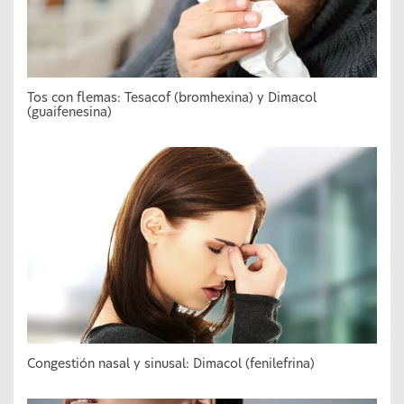
Tos con flemas: Tesacof (bromhexina) y Dimacol
(guaifenesina)
Congestión nasal y sinusal: Dimacol (fenilefrina)