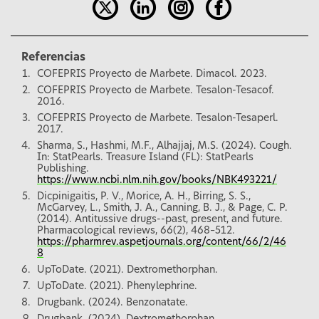
Referencias
COFEPRIS Proyecto de Marbete. Dimacol. 2023.
COFEPRIS Proyecto de Marbete. Tesalon-Tesacof.
2016.
COFEPRIS Proyecto de Marbete. Tesalon-Tesaperl.
2017.
Sharma, S., Hashmi, M.F., Alhajjaj, M.S. (2024). Cough.
In: StatPearls. Treasure Island (FL): StatPearls
Publishing.
https://www.ncbi.nlm.nih.gov/books/NBK493221/
Dicpinigaitis, P. V., Morice, A. H., Birring, S. S.,
McGarvey, L., Smith, J. A., Canning, B. J., & Page, C. P.
(2014). Antitussive drugs--past, present, and future.
Pharmacological reviews, 66(2), 468–512.
https://pharmrev.aspetjournals.org/content/66/2/46
8
UpToDate. (2021). Dextromethorphan.
UpToDate. (2021). Phenylephrine.
Drugbank. (2024). Benzonatate.