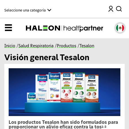
C
Buscar
o
Seleccione una categoría
n
t
i
n
Menú
u
a
r
a
Inicio
/
Salud Respiratoria
/
Productos
/
Tesalon
l
c
Visión general Tesalon
o
n
t
e
n
i
d
o
p
r
i
n
c
i
p
Los productos Tesalon han sido formulados para
a
proporcionar un alivio eficaz contra la tos
1-3