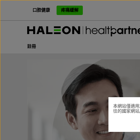
跳
過
口腔健康
疼痛緩解
，
前
往
主
頁
註冊
本網站僅適用
往的國家網站,