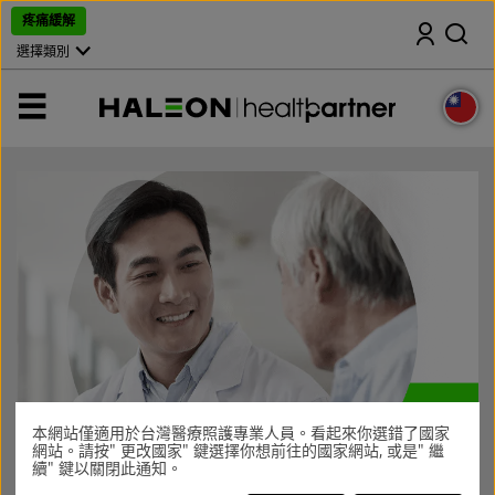
跳
疼痛緩解
搜尋
過
，
選擇類別
前
往
主
選
頁
單
本網站僅適用於台灣醫療照護專業人員。看起來你選錯了國家
網站。請按" 更改國家" 鍵選擇你想前往的國家網站, 或是" 繼
續" 鍵以關閉此通知。