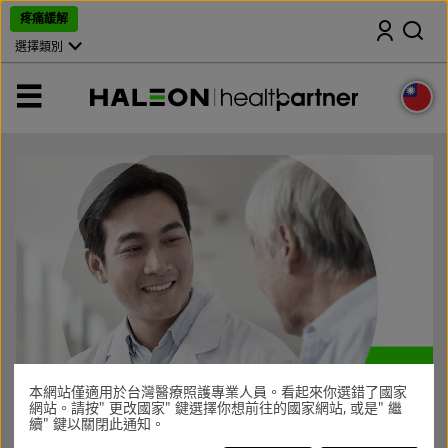
跳
疼痛緩解
搜尋
過
，
選擇類別
前
往
主
選
頁
單
本網站僅適用於台灣醫療照護專業人員。看起來你選錯了國家
網站。請按" 更改國家" 鍵選擇你想前往的國家網站, 或是" 繼
續" 鍵以關閉此通知。