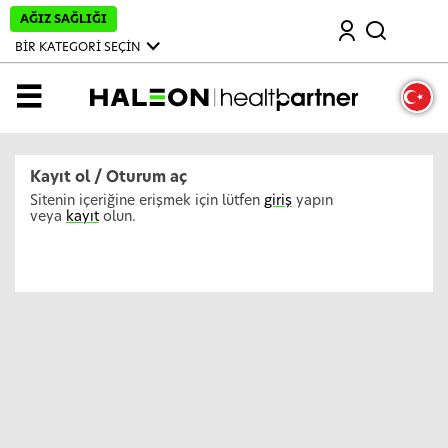
A
AĞIZ SAĞLIĞI
Ara
n
a
BİR KATEGORİ SEÇİN
İ
ç
e
MENÜ
r
i
ğ
e
A
Kayıt ol / Oturum aç
t
l
Sitenin içeriğine erişmek için lütfen
giriş
yapın
a
veya
kayıt
olun.