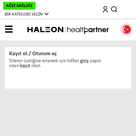
A
AĞIZ SAĞLIĞI
Ara
n
a
BİR KATEGORİ SEÇİN
İ
ç
e
MENÜ
r
i
ğ
e
A
Kayıt ol / Oturum aç
t
l
Sitenin içeriğine erişmek için lütfen
giriş
yapın
a
veya
kayıt
olun.