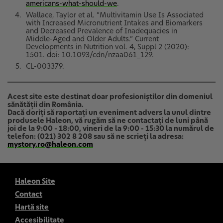
americans-what-should-we
.
Wallace, Taylor et al. “Multivitamin Use Is Associated
with Increased Micronutrient Intakes and Biomarkers
and Decreased Prevalence of Inadequacies in
Middle-Aged and Older Adults.” Current
Developments in Nutrition vol. 4, Suppl 2 (2020):
1501. doi: 10.1093/cdn/nzaa061_129.
CL-003379.
Acest site este destinat doar profesioniştilor din domeniul
sănătăţii din România.
Dacă doriți să raportați un eveniment advers la unul dintre
produsele Haleon, vă rugăm să ne contactați de luni până
joi de la 9:00 - 18:00, vineri de la 9:00 - 15:30 la numărul de
telefon: (021) 302 8 208 sau să ne scrieți la adresa:
mystory.ro@haleon.com
Haleon Site
Contact
Hartă site
Accesibilitate