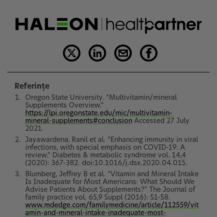
Referințe
Oregon State University. “Multivitamin/mineral
Supplements Overview.”
https://lpi.oregonstate.edu/mic/multivitamin-
mineral-supplements#conclusion
Accessed 27 July
2021.
Jayawardena, Ranil et al. “Enhancing immunity in viral
infections, with special emphasis on COVID-19: A
review.” Diabetes & metabolic syndrome vol. 14,4
(2020): 367-382. doi:10.1016/j.dsx.2020.04.015.
Blumberg, Jeffrey B et al. “Vitamin and Mineral Intake
Is Inadequate for Most Americans: What Should We
Advise Patients About Supplements?” The Journal of
family practice vol. 65,9 Suppl (2016): S1-S8.
www.mdedge.com/familymedicine/article/112559/vit
amin-and-mineral-intake-inadequate-most-