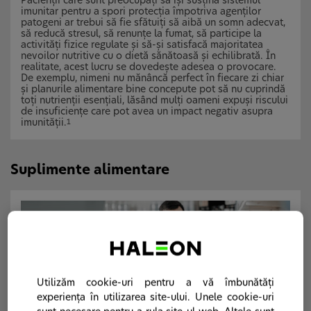
Pacienții care sunt preocupați să își susțină sistemul
imunitar pentru a spori protecția împotriva agenților
patogeni ar trebui să fie sfătuiți să aibă un somn adecvat,
să reducă stresul, să renunțe la fumat, să participe la
activități fizice regulate și să-și satisfacă majoritatea
nevoilor nutritive cu o dietă sănătoasă și echilibrată. În
realitate, acest lucru se dovedește adesea o provocare.
De exemplu, nimeni nu mănâncă perfect în fiecare zi chiar
și planurile alimentare bine concepute pot să nu cuprindă
toți nutrienții esențiali, lăsând mulți oameni expuși riscului
de insuficiențe care pot avea un impact negativ asupra
imunității.
1
Suplimente alimentare
Utilizăm cookie-uri pentru a vă îmbunătăți
experiența în utilizarea site-ului. Unele cookie-uri