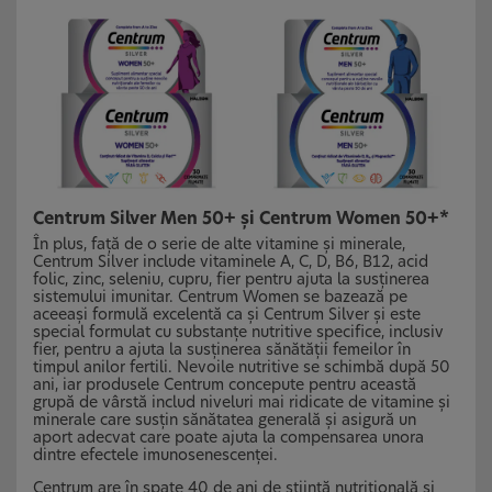
Centrum Silver Men 50+ și Centrum Women 50+*
În plus, față de o serie de alte vitamine și minerale,
Centrum Silver include vitaminele A, C, D, B6, B12, acid
folic, zinc, seleniu, cupru, fier pentru ajuta la susținerea
sistemului imunitar. Centrum Women se bazează pe
aceeași formulă excelentă ca și Centrum Silver și este
special formulat cu substanțe nutritive specifice, inclusiv
fier, pentru a ajuta la susținerea sănătății femeilor în
timpul anilor fertili. Nevoile nutritive se schimbă după 50
ani, iar produsele Centrum concepute pentru această
grupă de vârstă includ niveluri mai ridicate de vitamine și
minerale care susțin sănătatea generală și asigură un
aport adecvat care poate ajuta la compensarea unora
dintre efectele imunosenescenței.
Centrum are în spate 40 de ani de știință nutrițională și