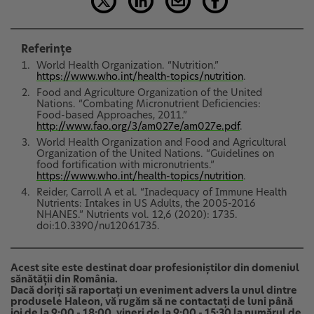
Referințe
World Health Organization. “Nutrition.”
https://www.who.int/health-topics/nutrition
.
Food and Agriculture Organization of the United
Nations. “Combating Micronutrient Deficiencies:
Food-based Approaches, 2011.”
http://www.fao.org/3/am027e/am027e.pdf
.
World Health Organization and Food and Agricultural
Organization of the United Nations. “Guidelines on
food fortification with micronutrients.”
https://www.who.int/health-topics/nutrition
.
Reider, Carroll A et al. “Inadequacy of Immune Health
Nutrients: Intakes in US Adults, the 2005-2016
NHANES.” Nutrients vol. 12,6 (2020): 1735.
doi:10.3390/nu12061735.
Acest site este destinat doar profesioniştilor din domeniul
sănătăţii din România.
Dacă doriți să raportați un eveniment advers la unul dintre
produsele Haleon, vă rugăm să ne contactați de luni până
joi de la 9:00 - 18:00, vineri de la 9:00 - 15:30 la numărul de