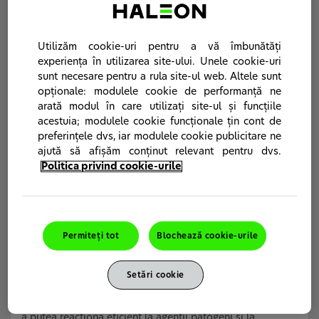
Creăm prezentări generale ale nevoilor comune de
sănătate, explorăm cauzele, semnele și simptomele
fiecărui pacient.
Utilizăm cookie-uri pentru a vă îmbunătăți
experiența în utilizarea site-ului. Unele cookie-uri
sunt necesare pentru a rula site-ul web. Altele sunt
Nevoi comune în materie de sănătate
opționale: modulele cookie de performanță ne
arată modul în care utilizați site-ul și funcțiile
acestuia; modulele cookie funcționale țin cont de
preferințele dvs, iar modulele cookie publicitare ne
ajută să afișăm conținut relevant pentru dvs.
Politica privind cookie-urile
Permiteți tot
Blochează cookie-urile
Setări cookie
Suport pentru imunitate
Sistemul imunitar are nevoie de o nutriție adecvată pentru
a putea reacționa eficient la agenții patogeni și la