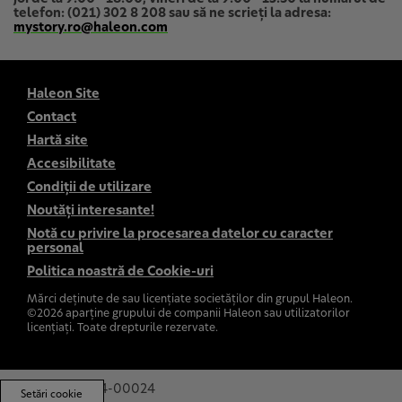
telefon: (021) 302 8 208 sau să ne scrieți la adresa:
mystory.ro@haleon.com
Haleon Site
Contact
Hartă site
Accesibilitate
Condiții de utilizare
Noutăţi interesante!
Notă cu privire la procesarea datelor cu caracter
personal
Politica noastră de Cookie-uri
Mărci deținute de sau licențiate societăților din grupul Haleon.
©
2026
aparține grupului de companii Haleon sau utilizatorilor
licențiați. Toate drepturile rezervate.
PM-RO-CNT-24-00024
Setări cookie