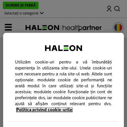
M
DURERE ŞI FEBRĂ
Căutare
e
r
Selectați o categorie
g
i
l
MENIUL
a
p
a
g
i
Vă rugăm să vă
autentificaţi
sau
să vă creaţi un
n
cont
pe portalul Haleon HealthPartner.
a
p
Utilizăm cookie-uri pentru a vă îmbunătăți
r
experiența în utilizarea site-ului. Unele cookie-uri
i
sunt necesare pentru a rula site-ul web. Altele sunt
n
c
opționale: modulele cookie de performanță ne
i
arată modul în care utilizați site-ul și funcțiile
p
acestuia; modulele cookie funcționale țin cont de
a
l
preferințele dvs, iar modulele cookie publicitare ne
ă
ajută să afișăm conținut relevant pentru dvs.
Politica privind cookie-urile