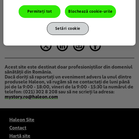
Permiteți tot
Blochează cookie-urile
Setări cookie
Acest site este destinat doar profesioniştilor din domeniul
sănătăţii din România.
Dacă doriți să raportați un eveniment advers la unul dintre
produsele Haleon, vă rugăm să ne contactați de luni până
joi de la 9:00 - 18:00, vineri de la 9:00 - 15:30 la numărul de
telefon: (021) 302 8 208 sau să ne scrieți la adresa:
mystory.ro@haleon.com
Haleon Site
Contact
Hartă site