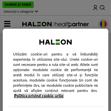
M
DURERE ŞI FEBRĂ
Căutare
e
r
Selectați o categorie
g
i
l
MENIUL
a
p
a
g
i
Vă rugăm să vă
autentificaţi
sau
să vă creaţi un
n
cont
pe portalul Haleon HealthPartner.
a
p
Utilizăm cookie-uri pentru a vă îmbunătăți
r
experiența în utilizarea site-ului. Unele cookie-uri
i
sunt necesare pentru a rula site-ul web. Altele sunt
n
c
opționale: modulele cookie de performanță ne
i
arată modul în care utilizați site-ul și funcțiile
p
acestuia; modulele cookie funcționale țin cont de
a
l
preferințele dvs, iar modulele cookie publicitare ne
ă
ajută să afișăm conținut relevant pentru dvs.
Politica privind cookie-urile