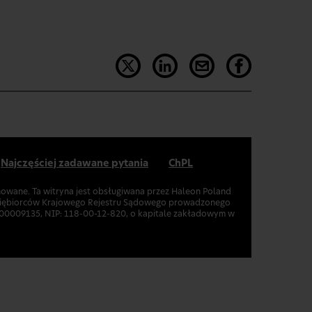
Najczęściej zadawane pytania
ChPL
onowane. Ta witryna jest obsługiwana przez Haleon Poland
edsiębiorców Krajowego Rejestru Sądowego prowadzonego
00009135, NIP: 118-00-12-820, o kapitale zakładowym w