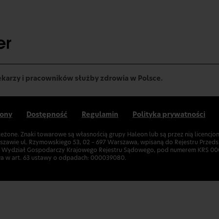
lekarzy i pracowników służby zdrowia w Polsce.
rony
Dostępność
Regulamin
Polityka prywatności
zeżone. Znaki towarowe są własnością grupy Haleon lub są przez nią licencj
rszawie ul. Rzymowskiego 53, 02 – 697 Warszawa, wpisaną do Rejestru Prz
II Wydział Gospodarczy Krajowego Rejestru Sądowego, pod numerem KRS 00
wa w art. 63 ustawy o odpadach: 000039080.