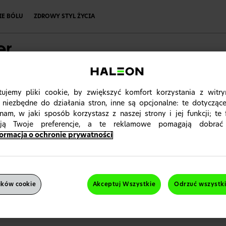
IE BÓLU
ZDROWY STYL ŻYCIA
Materiały edukacyjne
Edu
ujemy pliki cookie, by zwiększyć komfort korzystania z witry
 niezbędne do działania stron, inne są opcjonalne: te dotycząc
nam, w jaki sposób korzystasz z naszej strony i jej funkcji; te 
się
lub
zarejestruj
ują Twoje preferencje, a te reklamowe pomagają dobrać
ormacja o ochronie prywatności
a internetowa jest przeznaczona dla polskich pracownik
owia. Prosimy o zamknięcie strony, jeśli do nich nie należ
ików cookie
Akceptuj Wszystkie
Odrzuć wszystk
Jestem pracownikiem służby zdrowia