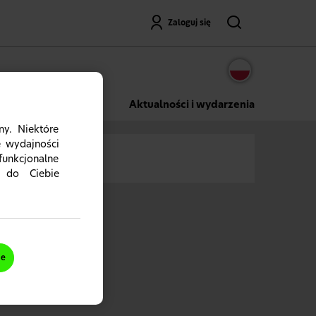
Wyszukaj
Zaloguj się
 Lab
Aktualności i wydarzenia
ny. Niektóre
e wydajności
funkcjonalne
 do Ciebie
ów służby
ysz.
ie