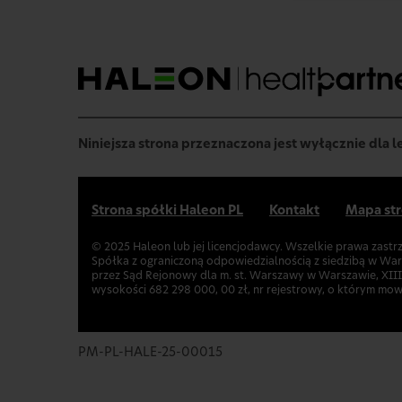
Niniejsza strona przeznaczona jest wyłącznie dla 
Strona spółki Haleon PL
Kontakt
Mapa st
© 2025 Haleon lub jej licencjodawcy. Wszelkie prawa zastr
Spółka z ograniczoną odpowiedzialnością z siedzibą w Wa
przez Sąd Rejonowy dla m. st. Warszawy w Warszawie, XI
wysokości 682 298 000, 00 zł, nr rejestrowy, o którym mo
PM-PL-HALE-25-00015